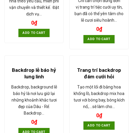
Chỉ cần chọn đúng đơn
nhà theo yêu cầu, miễn phí
vị trang trí tiệc cưới uy tín,
vận chuyển và thiết kế. Đặt
bạn đã có thể yên tâm cho
dịch vụ…
lễ cươi siêu hoành…
0
₫
0
₫
ADD TO CART
ADD TO CART
Backdrop lễ báo hỷ
Trang trí backdrop
lung linh
đám cưới hỏi
Backdrop, background lễ
Tạo một lối đi bằng hoa
báo hỷ là nơi lưu giữ lại
khổng lồ, backdrop mix hoa
những khoảnh khắc tươi
tươi với bóng bay, bóng kích
đẹp của Dâu - Rể.
nổ,....sẽ làm cho…
Backdrop…
0
₫
0
₫
ADD TO CART
ADD TO CART