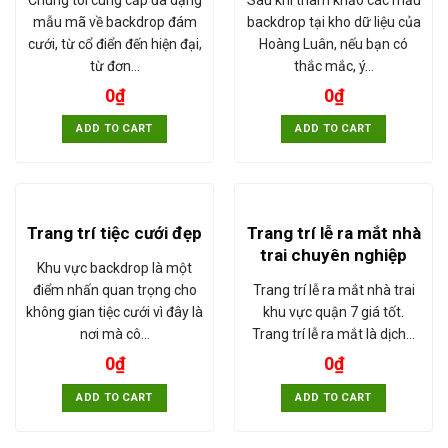
mẫu mã về backdrop đám
backdrop tại kho dữ liệu của
cưới, từ cổ điển đến hiện đại,
Hoàng Luân, nếu bạn có
từ đơn…
thắc mắc, ý…
0
₫
0
₫
ADD TO CART
ADD TO CART
Trang trí lễ ra mắt nhà
Trang trí tiệc cưới đẹp
trai chuyên nghiệp
Khu vực backdrop là một
Trang trí lễ ra mắt nhà trai
điểm nhấn quan trọng cho
khu vực quận 7 giá tốt.
không gian tiệc cưới vì đây là
Trang trí lễ ra mắt là dịch…
nơi mà cô…
0
₫
0
₫
ADD TO CART
ADD TO CART