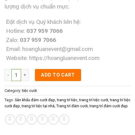
lượng dịch vụ chuẩn mực.
Đặt dịch vụ Quý khách liên hệ:
Hotline:
037 959 7066
Zalo:
037 959 7066
Email:
hoangluanevent@gmail.com
Website:
https://hoangluanevent.com
Sân khấu đám cưới đẹp quantity
ADD TO CART
Category:
tiệc cưới
Tags:
Sân khấu đám cưới đẹp
,
trang trí tiệc
,
trang trí tiệc cưới
,
trang trí tiệc
cưới đẹp
,
trang trí tiệc tại nhà
,
Trang trí đám cưới
,
trang trí đám cưới đẹp