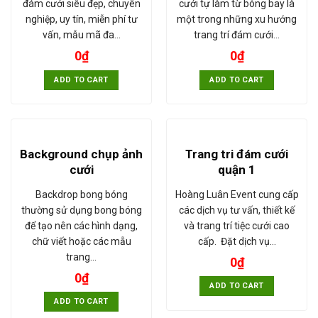
đám cưới siêu đẹp, chuyên
cưới tự làm từ bóng bay là
nghiệp, uy tín, miễn phí tư
một trong những xu hướng
vấn, mẫu mã đa…
trang trí đám cưới…
0
₫
0
₫
ADD TO CART
ADD TO CART
Background chụp ảnh
Trang tri đám cưới
cưới
quận 1
Backdrop bong bóng
Hoàng Luân Event cung cấp
thường sử dụng bong bóng
các dịch vụ tư vấn, thiết kế
để tạo nên các hình dạng,
và trang trí tiệc cưới cao
chữ viết hoặc các mẫu
cấp. Đặt dịch vụ…
trang…
0
₫
0
₫
ADD TO CART
ADD TO CART