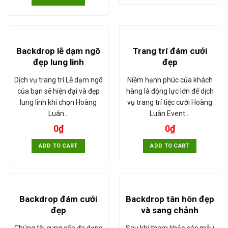
Backdrop lễ dạm ngõ
Trang trí đám cưới
đẹp lung linh
đẹp
Dịch vụ trang trí Lễ dạm ngõ
Niềm hạnh phúc của khách
của bạn sẽ hiện đại và đẹp
hàng là động lực lớn để dịch
lung linh khi chọn Hoàng
vụ trang trí tiệc cưới Hoàng
Luân…
Luân Event…
0
₫
0
₫
ADD TO CART
ADD TO CART
Backdrop đám cưới
Backdrop tân hôn đẹp
đẹp
và sang chảnh
Chúng tôi cung cấp đa dạng
Sau khi tham khảo các mẫu