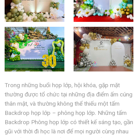
Trong những buổi họp lớp, hội khóa, gặp mặt
thường được tổ chức tại những địa điểm ấm cúng
thân mật, và thường không thể thiếu một tấm
Backdrop họp lớp – phông họp lớp. Những tấm
Backdrop Phông họp lớp có thiết kế sáng tạo, gần
gũi với thời đi học là nơi để mọi người cùng nhau