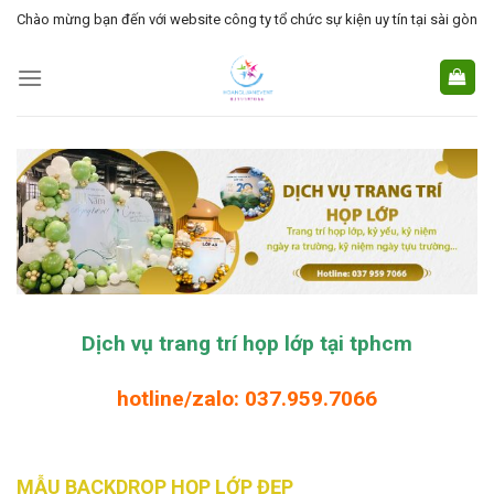
Skip
Chào mừng bạn đến với website công ty tổ chức sự kiện uy tín tại sài gòn
to
content
Dịch vụ trang trí họp lớp tại tphcm
hotline/zalo: 037.959.7066
MẪU BACKDROP HỌP LỚP ĐẸP