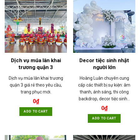
Dịch vụ múa lân khai
Decor tiệc sinh nhật
trương quận 3
người lớn
Dịch vụ múa lân khai trương
Hoàng Luân chuyên cung
quận 3 giá rẻ theo yêu cầu,
cấp các thiết bị sự kiện: âm
trang phục mới.
thanh, ánh sáng, thi công
backdrop, decor tiệc sinh…
0
₫
0
₫
ADD TO CART
ADD TO CART