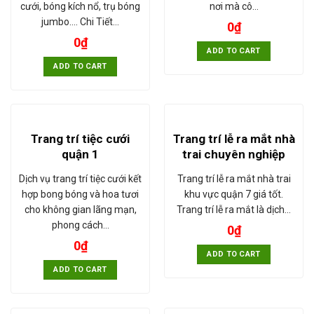
cưới, bóng kích nổ, trụ bóng
nơi mà cô…
jumbo.... Chi Tiết…
0
₫
0
₫
ADD TO CART
ADD TO CART
Trang trí tiệc cưới
Trang trí lễ ra mắt nhà
quận 1
trai chuyên nghiệp
Dịch vụ trang trí tiệc cưới kết
Trang trí lễ ra mắt nhà trai
hợp bong bóng và hoa tươi
khu vực quận 7 giá tốt.
cho không gian lãng mạn,
Trang trí lễ ra mắt là dịch…
phong cách…
0
₫
0
₫
ADD TO CART
ADD TO CART