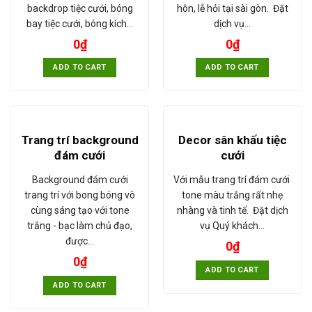
backdrop tiệc cưới, bóng
hôn, lễ hỏi tại sài gòn. Đặt
bay tiệc cưới, bóng kích…
dịch vụ…
0
₫
0
₫
ADD TO CART
ADD TO CART
Trang trí background
Decor sân khấu tiệc
đám cưới
cưới
Background đám cưới
Với mẫu trang trí đám cưới
trang trí với bong bóng vô
tone màu trắng rất nhẹ
cùng sáng tạo với tone
nhàng và tinh tế. Đặt dịch
trắng - bạc làm chủ đạo,
vụ Quý khách…
được…
0
₫
0
₫
ADD TO CART
ADD TO CART