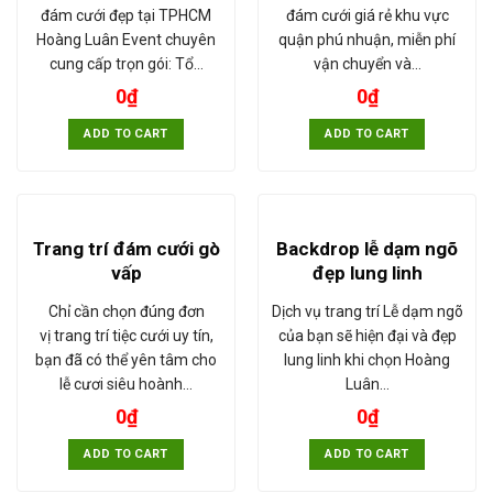
đám cưới đẹp tại TPHCM
đám cưới giá rẻ khu vực
Hoàng Luân Event chuyên
quận phú nhuận, miễn phí
cung cấp trọn gói: Tổ…
vận chuyển và…
0
₫
0
₫
ADD TO CART
ADD TO CART
Trang trí đám cưới gò
Backdrop lễ dạm ngõ
vấp
đẹp lung linh
Chỉ cần chọn đúng đơn
Dịch vụ trang trí Lễ dạm ngõ
vị trang trí tiệc cưới uy tín,
của bạn sẽ hiện đại và đẹp
bạn đã có thể yên tâm cho
lung linh khi chọn Hoàng
lễ cươi siêu hoành…
Luân…
0
₫
0
₫
ADD TO CART
ADD TO CART