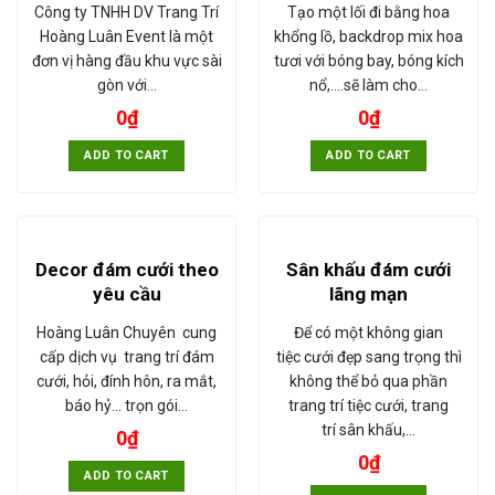
Công ty TNHH DV Trang Trí
Tạo một lối đi bằng hoa
Hoàng Luân Event là một
khổng lồ, backdrop mix hoa
đơn vị hàng đầu khu vực sài
tươi với bóng bay, bóng kích
gòn với…
nổ,....sẽ làm cho…
0
₫
0
₫
ADD TO CART
ADD TO CART
Decor đám cưới theo
Sân khấu đám cưới
yêu cầu
lãng mạn
Hoàng Luân Chuyên cung
Để có một không gian
cấp dịch vụ trang trí đám
tiệc cưới đẹp sang trọng thì
cưới, hỏi, đính hôn, ra mắt,
không thể bỏ qua phần
báo hỷ... trọn gói…
trang trí tiệc cưới, trang
trí sân khấu,…
0
₫
0
₫
ADD TO CART