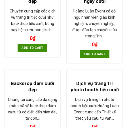
đẹp
ngày cưới
Chuyên cung cấp các dịch
Hoàng Luân Event có đội
vụ trang trí tiệc cưới như
ngũ nhân viên giàu kinh
backdrop tiệc cưới, bóng
nghiệm, chuyên nghiệp,
bay tiệc cưới, bóng kích…
được đào tạo chuyên sâu
trong lĩnh…
0
₫
0
₫
ADD TO CART
ADD TO CART
Backdrop đám cưới
Dịch vụ trang trí
đẹp
photo booth tiệc cưới
Chúng tôi cung cấp đa dạng
Dịch vụ trang trí photo
mẫu mã về backdrop đám
booth tiệc cưới Hoàng Luân
cưới, từ cổ điển đến hiện đại,
Event cung cấp Thiết kế
từ đơn…
theo yêu cầu, tư vấn…
0
₫
0
₫