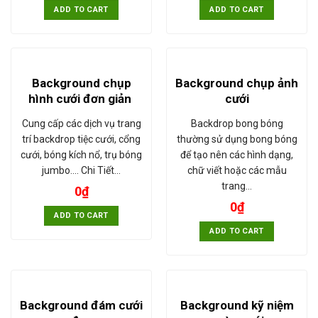
ADD TO CART
ADD TO CART
Background chụp
Background chụp ảnh
hình cưới đơn giản
cưới
Cung cấp các dịch vụ trang
Backdrop bong bóng
trí backdrop tiệc cưới, cổng
thường sử dụng bong bóng
cưới, bóng kích nổ, trụ bóng
để tạo nên các hình dạng,
jumbo.... Chi Tiết…
chữ viết hoặc các mẫu
trang…
0
₫
0
₫
ADD TO CART
ADD TO CART
Background đám cưới
Background kỹ niệm