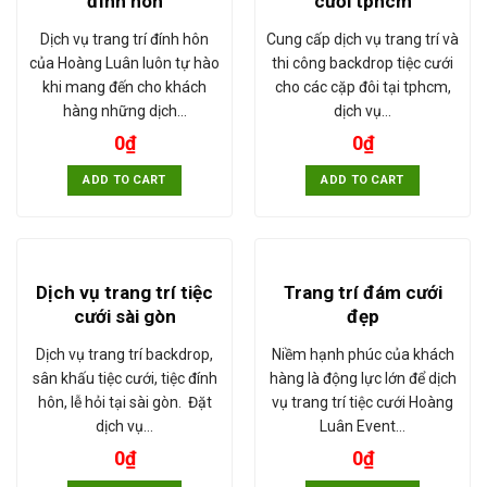
đính hôn
cưới tphcm
Dịch vụ trang trí đính hôn
Cung cấp dịch vụ trang trí và
của Hoàng Luân luôn tự hào
thi công backdrop tiệc cưới
khi mang đến cho khách
cho các cặp đôi tại tphcm,
hàng những dịch…
dịch vụ…
0
₫
0
₫
ADD TO CART
ADD TO CART
Dịch vụ trang trí tiệc
Trang trí đám cưới
cưới sài gòn
đẹp
Dịch vụ trang trí backdrop,
Niềm hạnh phúc của khách
sân khấu tiệc cưới, tiệc đính
hàng là động lực lớn để dịch
hôn, lễ hỏi tại sài gòn. Đặt
vụ trang trí tiệc cưới Hoàng
dịch vụ…
Luân Event…
0
₫
0
₫