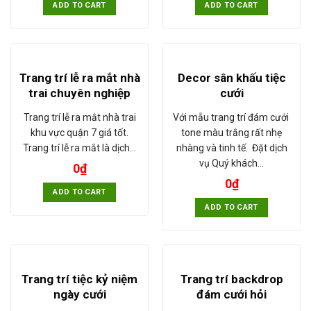
ADD TO CART
ADD TO CART
Trang trí lễ ra mắt nhà
Decor sân khấu tiệc
trai chuyên nghiệp
cưới
Trang trí lễ ra mắt nhà trai
Với mẫu trang trí đám cưới
khu vực quận 7 giá tốt.
tone màu trắng rất nhẹ
Trang trí lễ ra mắt là dịch…
nhàng và tinh tế. Đặt dịch
vụ Quý khách…
0
₫
0
₫
ADD TO CART
ADD TO CART
Trang trí tiệc kỷ niệm
Trang trí backdrop
ngày cưới
đám cưới hỏi