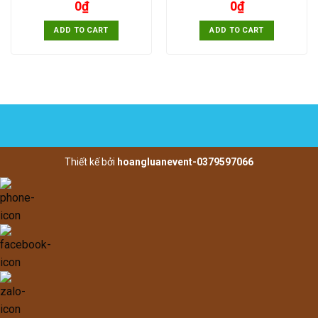
0
₫
0
₫
ADD TO CART
ADD TO CART
Thiết kế bởi
hoangluanevent-0379597066