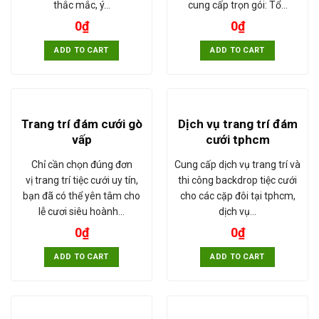
thắc mắc, ý…
cung cấp trọn gói: Tổ…
0
₫
0
₫
ADD TO CART
ADD TO CART
Trang trí đám cưới gò
Dịch vụ trang trí đám
vấp
cưới tphcm
Chỉ cần chọn đúng đơn
Cung cấp dịch vụ trang trí và
vị trang trí tiệc cưới uy tín,
thi công backdrop tiệc cưới
bạn đã có thể yên tâm cho
cho các cặp đôi tại tphcm,
lễ cươi siêu hoành…
dịch vụ…
0
₫
0
₫
ADD TO CART
ADD TO CART