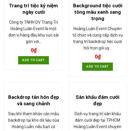
Trang trí tiệc kỷ niệm
Background tiệc cưới
ngày cưới
tông màu xanh sang
trọng
Công ty TNHH DV Trang Trí
Hoàng Luân Event là một
Hoàng Luân Event Chuyên
đơn vị hàng đầu khu vực sài
tổ chức và cung cấp dịch vụ
gòn với…
trang trí backdrop tiệc cưới
hỏi trọn gói uy…
0
₫
0
₫
ADD TO CART
ADD TO CART
Backdrop tân hôn đẹp
Sân khấu đám cưới
và sang chảnh
đẹp
Sau khi tham khảo các mẫu
Dịch vụ trang trí sân khấu
backdrop tại kho dữ liệu của
đám cưới đẹp tại TPHCM
Hoàng Luân, nếu bạn có
Hoàng Luân Event chuyên