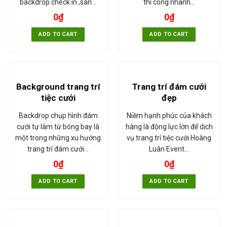
backdrop check in ,sân…
thi công nhanh…
0
₫
0
₫
ADD TO CART
ADD TO CART
Background trang trí
Trang trí đám cưới
tiệc cưới
đẹp
Backdrop chụp hình đám
Niềm hạnh phúc của khách
cưới tự làm từ bóng bay là
hàng là động lực lớn để dịch
một trong những xu hướng
vụ trang trí tiệc cưới Hoàng
trang trí đám cưới…
Luân Event…
0
₫
0
₫
ADD TO CART
ADD TO CART