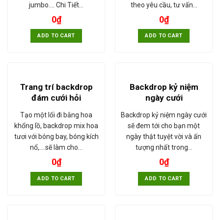
jumbo.... Chi Tiết…
theo yêu cầu, tư vấn…
0
₫
0
₫
ADD TO CART
ADD TO CART
Trang trí backdrop
Backdrop kỷ niệm
đám cưới hỏi
ngày cưới
Tạo một lối đi bằng hoa
Backdrop kỷ niệm ngày cưới
khổng lồ, backdrop mix hoa
sẽ đem tới cho bạn một
tươi với bóng bay, bóng kích
ngày thật tuyệt vời và ấn
nổ,....sẽ làm cho…
tượng nhất trong…
0
₫
0
₫
ADD TO CART
ADD TO CART