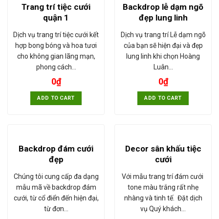
Trang trí tiệc cưới
Backdrop lễ dạm ngõ
quận 1
đẹp lung linh
Dịch vụ trang trí tiệc cưới kết
Dịch vụ trang trí Lễ dạm ngõ
hợp bong bóng và hoa tươi
của bạn sẽ hiện đại và đẹp
cho không gian lãng mạn,
lung linh khi chọn Hoàng
phong cách…
Luân…
0
₫
0
₫
ADD TO CART
ADD TO CART
Backdrop đám cưới
Decor sân khấu tiệc
đẹp
cưới
Chúng tôi cung cấp đa dạng
Với mẫu trang trí đám cưới
mẫu mã về backdrop đám
tone màu trắng rất nhẹ
cưới, từ cổ điển đến hiện đại,
nhàng và tinh tế. Đặt dịch
từ đơn…
vụ Quý khách…