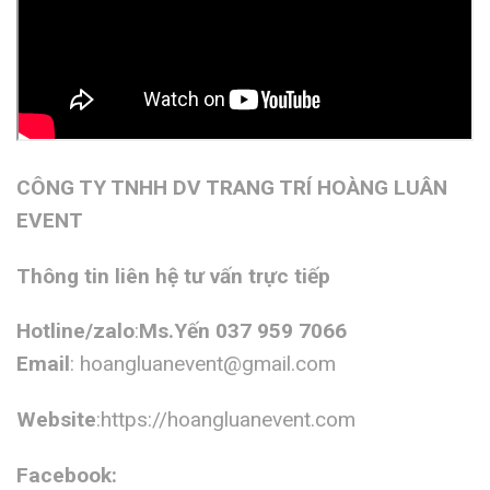
CÔNG TY TNHH DV TRANG TRÍ HOÀNG LUÂN
EVENT
Thông tin liên hệ tư vấn trực tiếp
Hotline/zalo
:
Ms.Yến 037 959 7066
Email
:
hoangluanevent@gmail.com
Website
:https://hoangluanevent.com
Facebook: