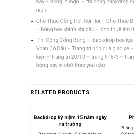
bay – bóng in logo – thi công backdrop seq
niên
Cho Thuê Cổng Hơi, Rối Hơi – Cho Thuê B
– bóng bay khinh khí cầu – cho thuê âm 
Thi Công Cổng Bóng – backdrop hoa lụa –
Voan Cô Dâu – Trang trí hộp quà giao xe –
kiện – trang trí 20/10 – trang trí 8/3 – t
bóng bay in chữ theo yêu cầu
RELATED PRODUCTS
Backdrop kỷ niệm 15 năm ngày
Ph
ra trường
Phông t