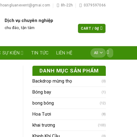
hoangluanevent@gmai.com
8h-22h
0379597066
Dịch vụ chuyên nghiệp
chu đáo, tận tâm
CART /
0
₫
Search
 SỰ KIỆN
TIN TỨC
LIÊN HỆ
for:
DANH MỤC SẢN PHẨM
Backdrop mừng thọ
(0)
Bóng bay
(1)
bong bóng
(12)
Hoa Tươi
(8)
khai trương
(103)
Khinh Khí Cầu
(0)