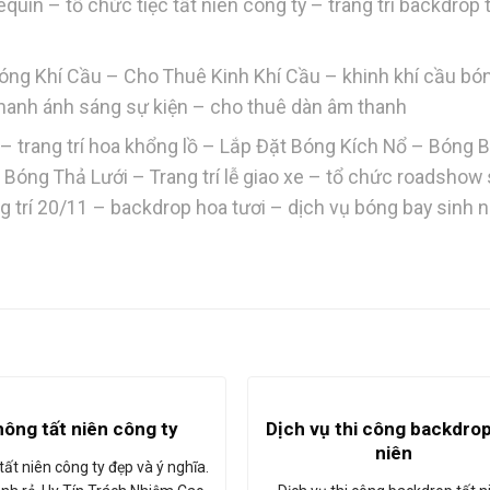
uin – tổ chức tiệc tất niên công ty – trang trí backdrop 
óng Khí Cầu – Cho Thuê Kinh Khí Cầu – khinh khí cầu bó
thanh ánh sáng sự kiện – cho thuê dàn âm thanh
 trang trí hoa khổng lồ – Lắp Đặt Bóng Kích Nổ – Bóng 
 Bóng Thả Lưới – Trang trí lễ giao xe – tổ chức roadshow
rang trí 20/11 – backdrop hoa tươi – dịch vụ bóng bay sinh 
Dịch vụ thi công backdrop
ông tất niên công ty
niên
ất niên công ty đẹp và ý nghĩa.