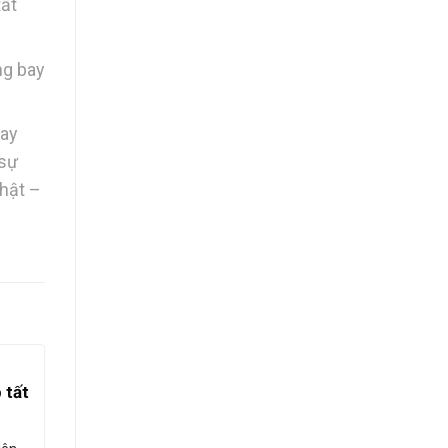
tất
ng bay
Bay
 sự
nhật –
 tất