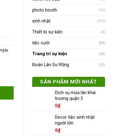
photo booth
(11)
sinh nhật
(171)
Thiết bị sự kiện
(3)
tiệc cưới
(93)
í ngày
Trang trí sự kiện
(42)
Đoàn Lân Sư Rồng
(25)
SẢN PHẨM MỚI NHẤT
Dịch vụ múa lân khai
trương quận 3
0
₫
Decor tiệc sinh nhật
người lớn
0
₫