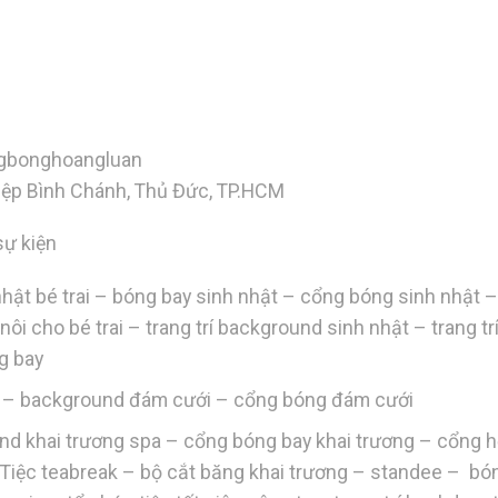
gbonghoangluan
Hiệp Bình Chánh, Thủ Đức, TP.HCM
sự kiện
h nhật bé trai – bóng bay sinh nhật – cổng bóng sinh nhật 
ôi nôi cho bé trai – trang trí background sinh nhật – trang tr
ng bay
ới – background đám cưới – cổng bóng đám cưới
und khai trương spa – cổng bóng bay khai trương – cổng h
 – Tiệc teabreak – bộ cắt băng khai trương – standee – bó