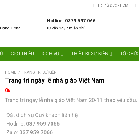
TP.Thủ Đức - HCM
Hotline: 0379 597 066
Dương, Long
tư vấn 24/7 miễn phí
HỦ
GIỚI THIỆU
DỊCH VỤ
THIẾT BỊ SỰ KIỆN
TỔ CHỨC
HOME
/
TRANG TRÍ SỰ KIỆN
Trang trí ngày lễ nhà giáo Việt Nam
0
₫
Trang trí ngày lễ nhà giáo Việt Nam 20-11 theo yêu cầu.
Đặt dịch vụ Quý khách liên hệ:
Hotline:
037 959 7066
Zalo:
037 959 7066