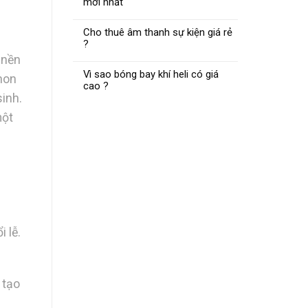
mới nhất
Cho thuê âm thanh sự kiện giá rẻ
?
 nền
Vì sao bóng bay khí heli có giá
non
cao ?
inh.
một
 lễ.
 tạo