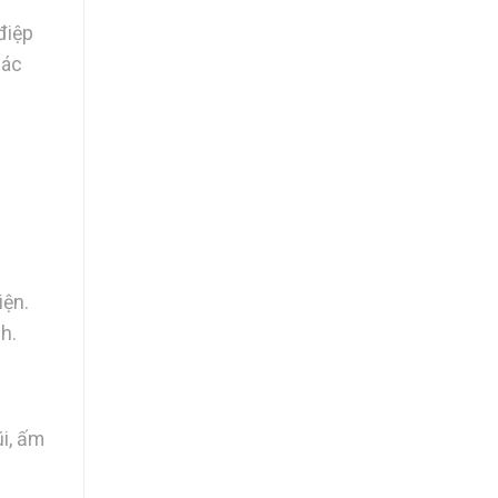
điệp
các
iện.
h.
i, ấm