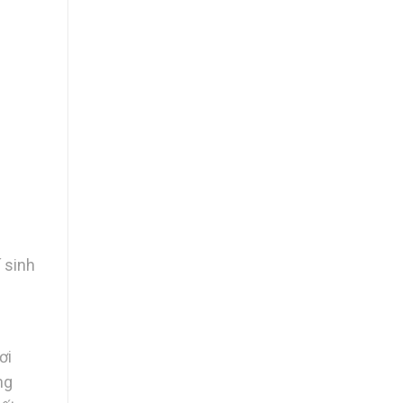
–
í sinh
ơi
ng