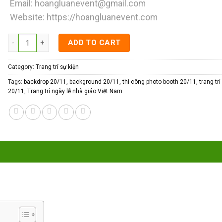
Email:
hoangluanevent@gmail.com
Website:
https://hoangluanevent.com
Trang trí ngày lễ nhà giáo Việt Nam quantity
ADD TO CART
Category:
Trang trí sự kiện
Tags:
backdrop 20/11
,
background 20/11
,
thi công photo booth 20/11
,
trang tr
20/11
,
Trang trí ngày lễ nhà giáo Việt Nam