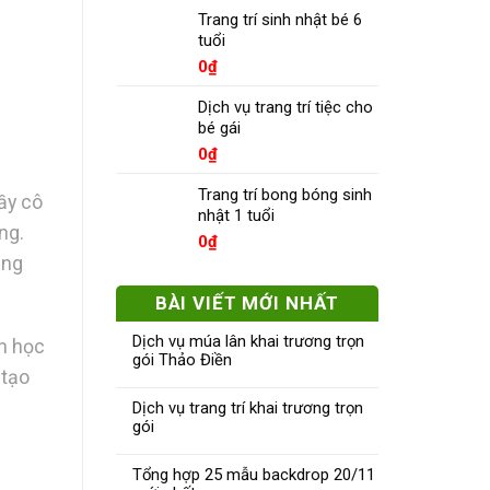
Trang trí sinh nhật bé 6
tuổi
0
₫
Dịch vụ trang trí tiệc cho
bé gái
0
₫
Trang trí bong bóng sinh
ầy cô
nhật 1 tuổi
ng.
0
₫
ụng
BÀI VIẾT MỚI NHẤT
Dịch vụ múa lân khai trương trọn
an học
gói Thảo Điền
 tạo
Dịch vụ trang trí khai trương trọn
gói
Tổng hợp 25 mẫu backdrop 20/11