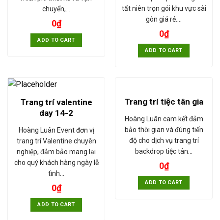
tất niên trọn gói khu vực sài
chuyển,…
gòn giá rẻ.…
0
₫
0
₫
ADD TO CART
ADD TO CART
Trang trí tiệc tân gia
Trang trí valentine
day 14-2
Hoàng Luân cam kết đảm
bảo thời gian và đúng tiến
Hoàng Luân Event đơn vị
độ cho dịch vụ trang trí
trang trí Valentine chuyên
backdrop tiệc tân…
nghiệp, đảm bảo mang lại
cho quý khách hàng ngày lễ
0
₫
tình…
ADD TO CART
0
₫
ADD TO CART