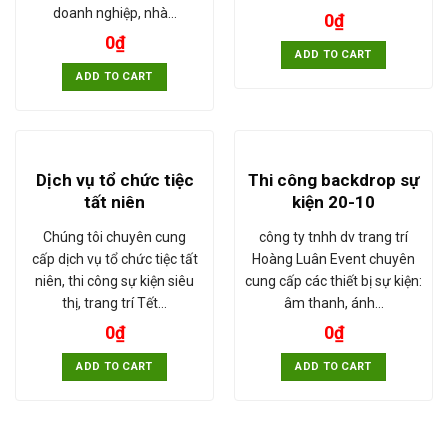
doanh nghiệp, nhà…
0
₫
0
₫
ADD TO CART
ADD TO CART
Dịch vụ tổ chức tiệc
Thi công backdrop sự
tất niên
kiện 20-10
Chúng tôi chuyên cung
công ty tnhh dv trang trí
cấp dịch vụ tổ chức tiệc tất
Hoàng Luân Event chuyên
niên, thi công sự kiện siêu
cung cấp các thiết bị sự kiện:
thị, trang trí Tết…
âm thanh, ánh…
0
₫
0
₫
ADD TO CART
ADD TO CART