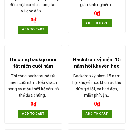
đến một cái nhìn sáng tạo
giàu kinh nghiệm…
và độc đáo. …
0
₫
0
₫
ADD TO CART
ADD TO CART
Thi công background
Backdrop kỷ niệm 15
tất niên cuối năm
năm hội khuyến học
Thi công background tất
Backdrop kỷ niệm 15 năm
niên cuối năm , Nếu khách
hội khuyến học khu vực thủ
hàng có mẫu thiết kế sẵn, có
đức giá tốt, có hoá đơn,
thể đưa chúng…
miễn phí vận…
0
₫
0
₫
ADD TO CART
ADD TO CART