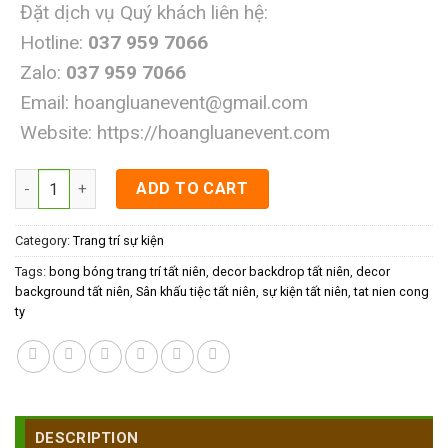
Đặt dịch vụ Quý khách liên hệ:
Hotline:
037 959 7066
Zalo:
037 959 7066
Email:
hoangluanevent@gmail.com
Website:
https://hoangluanevent.com
Decor background tất niên quantity
ADD TO CART
Category:
Trang trí sự kiện
Tags:
bong bóng trang trí tất niên
,
decor backdrop tất niên
,
decor
background tất niên
,
Sân khấu tiệc tất niên
,
sự kiện tất niên
,
tat nien cong
ty
DESCRIPTION