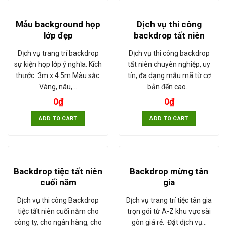
Mẫu background họp
Dịch vụ thi công
lớp đẹp
backdrop tất niên
Dịch vụ trang trí backdrop
Dịch vụ thi công backdrop
sự kiện họp lớp ý nghĩa. Kích
tất niên chuyên nghiệp, uy
thước: 3m x 4.5m Màu sắc:
tín, đa dạng mẫu mã từ cơ
Vàng, nâu,…
bản đến cao…
0
₫
0
₫
ADD TO CART
ADD TO CART
Backdrop tiệc tất niên
Backdrop mừng tân
cuối năm
gia
Dịch vụ thi công Backdrop
Dịch vụ trang trí tiệc tân gia
tiệc tất niên cuối năm cho
trọn gói từ A-Z khu vực sài
công ty, cho ngân hàng, cho
gòn giá rẻ. Đặt dịch vụ…