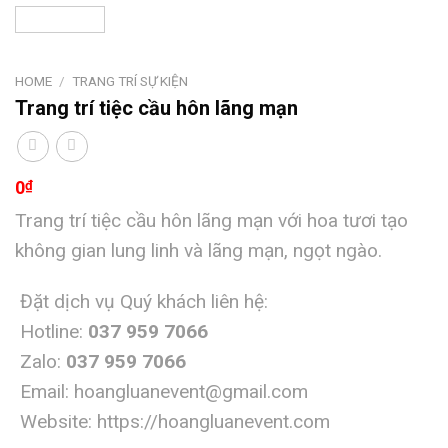
HOME
/
TRANG TRÍ SỰ KIỆN
Trang trí tiệc cầu hôn lãng mạn
0
₫
Trang trí tiệc cầu hôn lãng mạn với hoa tươi tạo
không gian lung linh và lãng mạn, ngọt ngào.
Đặt dịch vụ Quý khách liên hệ:
Hotline:
037 959 7066
Zalo:
037 959 7066
Email:
hoangluanevent@gmail.com
Website:
https://hoangluanevent.com