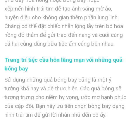
xếp nến hình trái tim để tạo ánh sáng mờ ảo,
huyền diệu cho không gian thêm phần lung linh.
Chàng có thể đặt chiếc nhẫn lộng lẫy trên bó hoa
hồng đỏ thắm để gửi trao đến nàng và cuối cùng
cả hai cùng dùng bữa tiệc ấm cúng bên nhau.
Trang trí tiệc cầu hôn lãng mạn với những quả
bóng bay
Sử dụng những quả bóng bay cũng là một ý
tưởng khá hay và dễ thực hiện. Các quả bóng sẽ
tượng trưng cho niềm hy vọng, ước mơ hạnh phúc
của cặp đôi. Bạn hãy ưu tiên chọn bóng bay dạng
hình trái tim để gửi lời nhắn nhủ đến cô ấy.