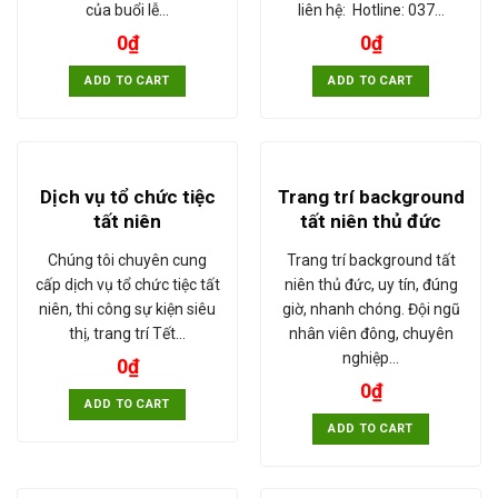
của buổi lễ…
liên hệ: Hotline: 037…
0
₫
0
₫
ADD TO CART
ADD TO CART
Dịch vụ tổ chức tiệc
Trang trí background
tất niên
tất niên thủ đức
Chúng tôi chuyên cung
Trang trí background tất
cấp dịch vụ tổ chức tiệc tất
niên thủ đức, uy tín, đúng
niên, thi công sự kiện siêu
giờ, nhanh chóng. Đội ngũ
thị, trang trí Tết…
nhân viên đông, chuyên
nghiệp…
0
₫
0
₫
ADD TO CART
ADD TO CART