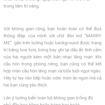
trong tâm trí nàng.
Với không gian rộng, bạn hoàn toàn có thể đưa
thông điệp của mình với chữ đèn led “MARRY
ME” gắn trên tường hoặc background được trang
trí bằng hoa tươi, bóng bay ghi lại dấu ấn tình cảm
của hai người kèm một bản nhạc lãng mạn. Khi
cầu hôn trong phòng riêng, bạn cũng có thể kết
hợp màn cầu hôn lãng mạn và bữa tuối ngọt ngào.
Hãy tự tay vào bếp hoặc oder món ăn ngon mà cả
hai bạn cùng yêu thích.
Lên ý tưởng biến toàn bộ không gian trống đó
phủ đầy hoa hồng hoặc bóng bay hoặc