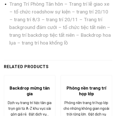
Trang Trí Phòng Tân hôn – Trang trí lễ giao xe
– tổ chức roadshow sự kiện – trang trí 20/10
– trang trí 8/3 – trang trí 20/11 – Trang trí
background đám cưới – tổ chức tiệc tất niên –
trang trí backdrop tiệc tất niên – Backdrop hoa
lụa – trang trí hoa khổng lồ
RELATED PRODUCTS
Backdrop mừng tân
Phông nền trang trí
gia
họp lớp
Dịch vụ trang trí tiệc tân gia
Phông nền trang trí họp lớp
trọn gói từ A-Z khu vực sài
cho những không gian ngoài
gòn giá rẻ. Đặt dịch vụ…
trời rộng lớn. Đặt dịch vụ