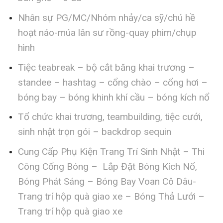
Nhân sự PG/MC/Nhóm nhảy/ca sỹ/chú hề
hoạt náo-múa lân sư rồng-quay phim/chụp
hình
Tiệc teabreak – bộ cắt băng khai trương –
standee – hashtag – cổng chào – cổng hơi –
bóng bay – bóng khinh khí cầu – bóng kích nổ
Tổ chức khai trương, teambuilding, tiệc cưới,
sinh nhật trọn gói – backdrop sequin
Cung Cấp Phụ Kiện Trang Trí Sinh Nhật – Thi
Công Cổng Bóng – Lắp Đặt Bóng Kích Nổ,
Bóng Phát Sáng – Bóng Bay Voan Cô Dâu-
Trang trí hộp quà giao xe – Bóng Thả Lưới –
Trang trí hộp quà giao xe