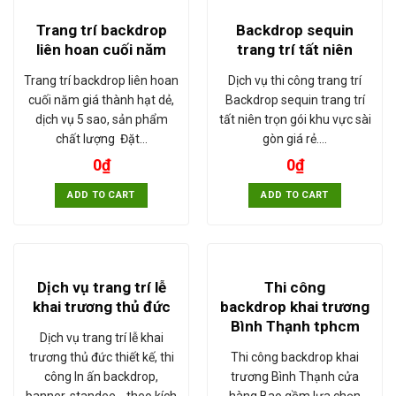
Trang trí backdrop
Backdrop sequin
liên hoan cuối năm
trang trí tất niên
Trang trí backdrop liên hoan
Dịch vụ thi công trang trí
cuối năm giá thành hạt dẻ,
Backdrop sequin trang trí
dịch vụ 5 sao, sản phẩm
tất niên trọn gói khu vực sài
chất lượng Đặt…
gòn giá rẻ.…
0
₫
0
₫
ADD TO CART
ADD TO CART
Dịch vụ trang trí lễ
Thi công
khai trương thủ đức
backdrop khai trương
Bình Thạnh tphcm
Dịch vụ trang trí lễ khai
trương thủ đức thiết kế, thi
Thi công backdrop khai
công In ấn backdrop,
trương Bình Thạnh cửa
banner, standee,…theo kích
hàng Bao gồm lựa chọn