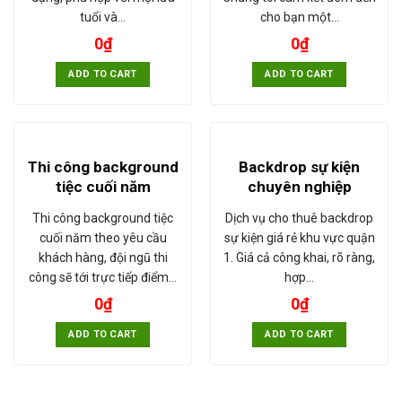
tuổi và…
cho bạn một…
0
₫
0
₫
ADD TO CART
ADD TO CART
Thi công background
Backdrop sự kiện
tiệc cuối năm
chuyên nghiệp
Thi công background tiệc
Dịch vụ cho thuê backdrop
cuối năm theo yêu cầu
sự kiện giá rẻ khu vực quận
khách hàng, đội ngũ thi
1. Giá cả công khai, rõ ràng,
công sẽ tới trực tiếp điểm…
hợp…
0
₫
0
₫
ADD TO CART
ADD TO CART