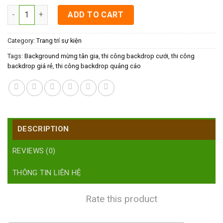
Background mừng tân gia quantity
ADD TO CART
Category:
Trang trí sự kiện
Tags:
Background mừng tân gia
,
thi công backdrop cưới
,
thi công
backdrop giá rẻ
,
thi công backdrop quảng cáo
DESCRIPTION
REVIEWS (0)
THÔNG TIN LIÊN HỆ
Rate this product