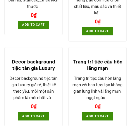
thước…
chất liệu, màu sắc và thiết
kế…
0
₫
0
₫
ADD TO CART
ADD TO CART
Decor background
Trang trí tiệc cầu hôn
tiệc tân gia Luxury
lãng mạn
Decor background tiệc tân
Trang trí tiệc cầu hôn lãng
gia Luxury giá rẻ, thiết kế
mạn với hoa tươi tạo không
theo yều, mỗi một sản
gian lung linh và lãng mạn,
phẩm là mới nhất và…
ngọt ngào.…
0
₫
0
₫
ADD TO CART
ADD TO CART