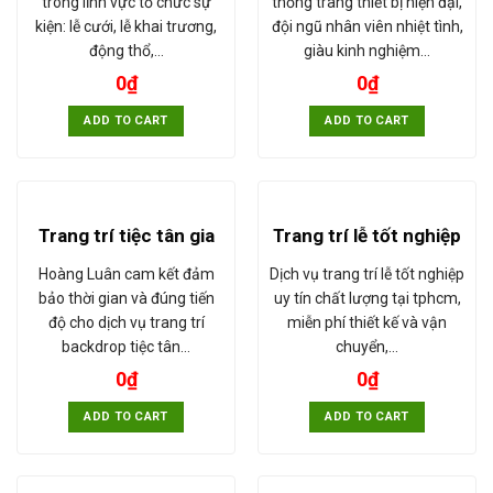
trong lĩnh vực tổ chức sự
thống trang thiết bị hiện đại,
kiện: lễ cưới, lễ khai trương,
đội ngũ nhân viên nhiệt tình,
động thổ,…
giàu kinh nghiệm…
0
₫
0
₫
ADD TO CART
ADD TO CART
Trang trí tiệc tân gia
Trang trí lễ tốt nghiệp
Hoàng Luân cam kết đảm
Dịch vụ trang trí lễ tốt nghiệp
bảo thời gian và đúng tiến
uy tín chất lượng tại tphcm,
độ cho dịch vụ trang trí
miễn phí thiết kế và vận
backdrop tiệc tân…
chuyển,…
0
₫
0
₫
ADD TO CART
ADD TO CART