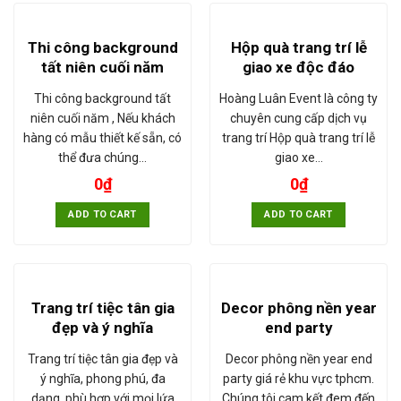
Thi công background
Hộp quà trang trí lễ
tất niên cuối năm
giao xe độc đáo
Thi công background tất
Hoàng Luân Event là công ty
niên cuối năm , Nếu khách
chuyên cung cấp dịch vụ
hàng có mẫu thiết kế sẵn, có
trang trí Hộp quà trang trí lễ
thể đưa chúng…
giao xe…
0
₫
0
₫
ADD TO CART
ADD TO CART
Trang trí tiệc tân gia
Decor phông nền year
đẹp và ý nghĩa
end party
Trang trí tiệc tân gia đẹp và
Decor phông nền year end
ý nghĩa, phong phú, đa
party giá rẻ khu vực tphcm.
dạng, phù hợp với mọi lứa
Chúng tôi cam kết đem đến