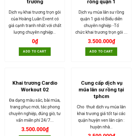
trương
rồng quận 1
Dịch vụ khai trương trọn gói
Dịch vụ múa lân sư rồng
của Hoàng Luân Event có
quận 1 giá rẻ Biểu diễn
giá cạnh tranh nhất với chất
chuyên nghiệp -Tổ
lượng chuyên nghiệp…
chức khai trương trọn gói .…
0
₫
3.500.000
₫
ADD TO CART
ADD TO CART
Khai trương Cardio
Cung cấp dịch vụ
Workout 02
múa lân sư rồng tại
tphcm
Đa dạng màu sắc, bài múa,
trang phục mới, tác phong
Cho thuê dịch vụ múa lân
chuyên nghiệp, đúng giờ, tư
khai trương giá tốt tại các
vấn miễn phí 24/7.…
quận huyện ven lân cận :
huyện nhà…
3.500.000
₫
3.500.000
₫