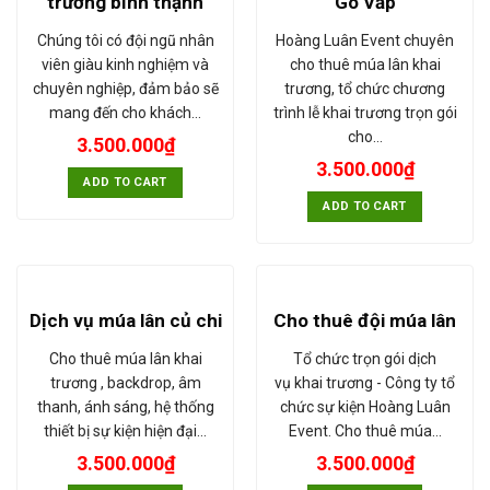
trương bình thạnh
Gò Vấp
Chúng tôi có đội ngũ nhân
Hoàng Luân Event chuyên
viên giàu kinh nghiệm và
cho thuê múa lân khai
chuyên nghiệp, đảm bảo sẽ
trương, tổ chức chương
mang đến cho khách…
trình lễ khai trương trọn gói
cho…
3.500.000
₫
3.500.000
₫
ADD TO CART
ADD TO CART
Dịch vụ múa lân củ chi
Cho thuê đội múa lân
Cho thuê múa lân khai
Tổ chức trọn gói dịch
trương , backdrop, âm
vụ khai trương - Công ty tổ
thanh, ánh sáng, hệ thống
chức sự kiện Hoàng Luân
thiết bị sự kiện hiện đại…
Event. Cho thuê múa…
3.500.000
₫
3.500.000
₫