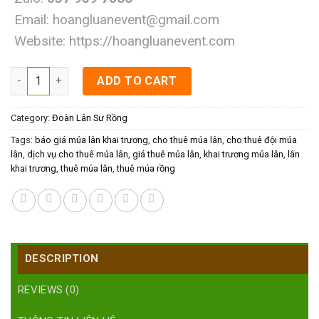
Email:
hoangluanevent@gmail.com
Website:
https://hoangluanevent.com
Dịch vụ cho thuê múa lân quantity
ADD TO CART
Category:
Đoàn Lân Sư Rồng
Tags:
báo giá múa lân khai trương
,
cho thuê múa lân
,
cho thuê đội múa
lân
,
dịch vụ cho thuê múa lân
,
giá thuê múa lân
,
khai trương múa lân
,
lân
khai trương
,
thuê múa lân
,
thuê múa rồng
DESCRIPTION
REVIEWS (0)