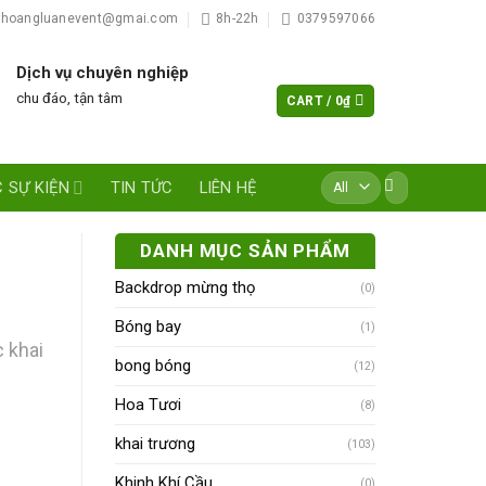
hoangluanevent@gmai.com
8h-22h
0379597066
Dịch vụ chuyên nghiệp
chu đáo, tận tâm
CART /
0
₫
Search
 SỰ KIỆN
TIN TỨC
LIÊN HỆ
for:
DANH MỤC SẢN PHẨM
Backdrop mừng thọ
(0)
Bóng bay
(1)
c khai
bong bóng
(12)
Hoa Tươi
(8)
khai trương
(103)
Khinh Khí Cầu
(0)