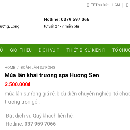
TP.Thủ Đức - HCM
Hotline: 0379 597 066
Dương, Long
tư vấn 24/7 miễn phí
HỦ
GIỚI THIỆU
DỊCH VỤ
THIẾT BỊ SỰ KIỆN
TỔ CHỨC
HOME
/
ĐOÀN LÂN SƯ RỒNG
Múa lân khai trương spa Hương Sen
3.500.000
₫
múa lân sư rồng giá rẻ, biểu diễn chuyên nghiệp, tổ chứ
trương trọn gói.
Đặt dịch vụ Quý khách liên hệ:
Hotline:
037 959 7066