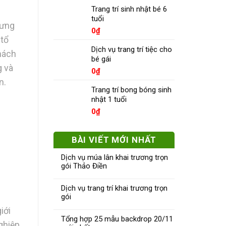
Trang trí sinh nhật bé 6
tuổi
tưng
0
₫
 tổ
Dịch vụ trang trí tiệc cho
hách
bé gái
g và
0
₫
n.
Trang trí bong bóng sinh
nhật 1 tuổi
0
₫
BÀI VIẾT MỚI NHẤT
Dịch vụ múa lân khai trương trọn
gói Thảo Điền
Dịch vụ trang trí khai trương trọn
gói
iới
Tổng hợp 25 mẫu backdrop 20/11
ghiệp