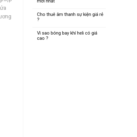
mới nhất
cửa
Cho thuê âm thanh sự kiện giá rẻ
rương
?
Vì sao bóng bay khí heli có giá
cao ?