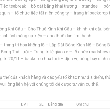
 – Tiệc teabreak – bộ cắt băng khai trương – standee – bó
uin – tổ chức tiệc tất niên công ty – trang trí backdrop 
óng Khí Cầu – Cho Thuê Kinh Khí Cầu – khinh khí cầu bó
thanh ánh sáng sự kiện – cho thuê dàn âm thanh
 trang trí hoa khổng lồ – Lắp Đặt Bóng Kích Nổ – Bóng 
 Bóng Thả Lưới – Trang trí lễ giao xe – tổ chức roadshow
rang trí 20/11 – backdrop hoa tươi – dịch vụ bóng bay sinh 
cụ thể của khách hàng và các yếu tố khác như địa điểm, th
 vui lòng liên hệ với chúng tôi để được tư vấn cụ thể.
ĐVT
SL
Bảng giá
Ghi chú