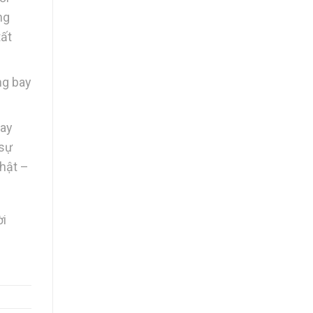
ng
tất
ng bay
Bay
 sự
nhật –
ời