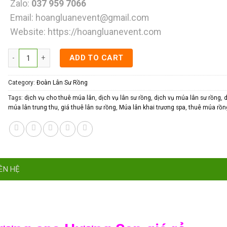
Zalo:
037 959 7066
Email:
hoangluanevent@gmail.com
Website:
https://hoangluanevent.com
Múa lân khai trương spa Hương Sen quantity
ADD TO CART
Category:
Đoàn Lân Sư Rồng
Tags:
dịch vụ cho thuê múa lân
,
dịch vụ lân sư rồng
,
dịch vụ múa lân sư rồng
,
d
múa lân trung thu
,
giá thuê lân sư rồng
,
Múa lân khai trương spa
,
thuê múa rồn
ÊN HỆ