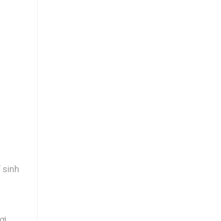
–
í sinh
ơi