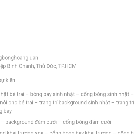
gbonghoangluan
Hiệp Bình Chánh, Thủ Đức, TP.HCM
sự kiện
h nhật bé trai – bóng bay sinh nhật – cổng bóng sinh nhật 
ôi nôi cho bé trai – trang trí background sinh nhật – trang tr
ng bay
ới – background đám cưới – cổng bóng đám cưới
und khai trương spa – cổng bóng bay khai trương – cổng h