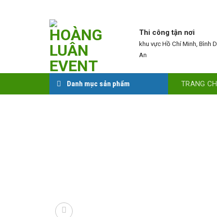
Skip
to
content
Thi công tận nơi
khu vực Hồ Chí Minh, Bình 
An
TRANG C
Danh mục sản phẩm