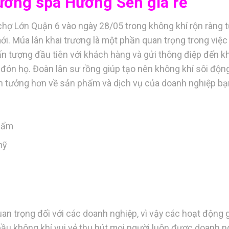
rương spa Hương Sen giá rẻ
chợ Lớn Quận 6 vào ngày 28/05 trong không khí rộn ràng 
ới. Múa lân khai trương là một phần quan trọng trong việc
ấn tượng đầu tiên với khách hàng và gửi thông điệp đến k
ón họ. Đoàn lân sư rồng giúp tạo nên không khí sôi độn
n tưởng hơn về sản phẩm và dịch vụ của doanh nghiệp bạ
hẩm
mỹ
an trọng đối với các doanh nghiệp, vì vậy các hoạt động g
 bầu không khí vui vẻ thu hút mọi người luôn được doanh n