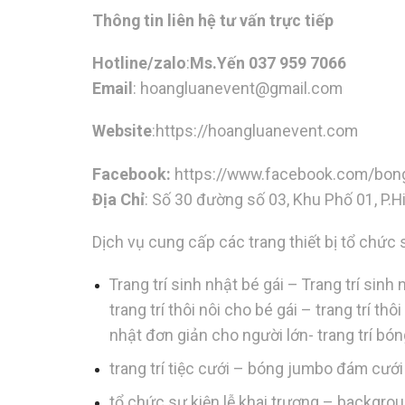
Thông tin liên hệ tư vấn trực tiếp
Hotline/zalo
:
Ms.Yến 037 959 7066
Email
:
hoangluanevent@gmail.com
Website
:https://hoangluanevent.com
Facebook:
https://www.facebook.com/bon
Địa Chỉ
: Số 30 đường số 03, Khu Phố 01, P.
Dịch vụ cung cấp các trang thiết bị tổ chức 
Trang trí sinh nhật bé gái – Trang trí sin
trang trí thôi nôi cho bé gái – trang trí th
nhật đơn giản cho người lớn- trang trí bó
trang trí tiệc cưới – bóng jumbo đám cư
tổ chức sự kiện lễ khai trương – backgro