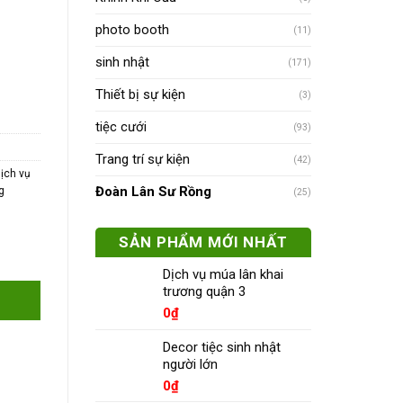
photo booth
(11)
sinh nhật
(171)
Thiết bị sự kiện
(3)
tiệc cưới
(93)
Trang trí sự kiện
(42)
ịch vụ
Đoàn Lân Sư Rồng
g
(25)
SẢN PHẨM MỚI NHẤT
Dịch vụ múa lân khai
trương quận 3
0
₫
Decor tiệc sinh nhật
người lớn
0
₫