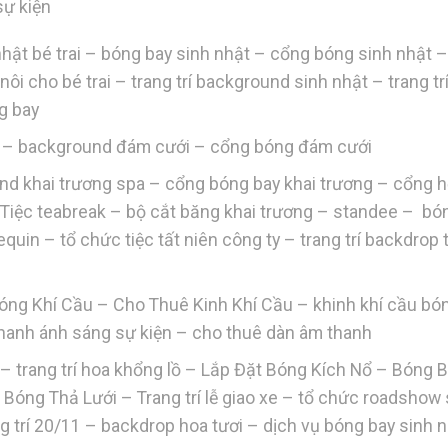
sự kiện
h nhật bé trai – bóng bay sinh nhật – cổng bóng sinh nhật 
ôi nôi cho bé trai – trang trí background sinh nhật – trang tr
ng bay
ới – background đám cưới – cổng bóng đám cưới
und khai trương spa – cổng bóng bay khai trương – cổng h
 – Tiệc teabreak – bộ cắt băng khai trương – standee – bó
uin – tổ chức tiệc tất niên công ty – trang trí backdrop 
óng Khí Cầu – Cho Thuê Kinh Khí Cầu – khinh khí cầu bó
thanh ánh sáng sự kiện – cho thuê dàn âm thanh
 trang trí hoa khổng lồ – Lắp Đặt Bóng Kích Nổ – Bóng 
 Bóng Thả Lưới – Trang trí lễ giao xe – tổ chức roadshow
rang trí 20/11 – backdrop hoa tươi – dịch vụ bóng bay sinh 