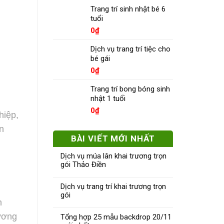
Trang trí sinh nhật bé 6
tuổi
0
₫
Dịch vụ trang trí tiệc cho
bé gái
0
₫
Trang trí bong bóng sinh
nhật 1 tuổi
0
₫
hiệp,
n
BÀI VIẾT MỚI NHẤT
Dịch vụ múa lân khai trương trọn
gói Thảo Điền
n
Dịch vụ trang trí khai trương trọn
gói
h
rương
Tổng hợp 25 mẫu backdrop 20/11