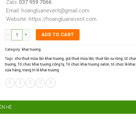
Zalo:
037 959 7066
Email:
hoangluanevent@gmail.com
Website:
https://hoangluanevent.com
Tổ chức khai trương salon quantity
ADD TO CART
Category:
khai trương
Tags:
cho thuê múa lân khai trương
,
giá thuê múa lân
,
thuê lân sư rồng
,
tổ chứ
trương
,
Tổ chức khai trương công ty
,
Tổ chức khai trương salon
,
tổ chức lễ khai
cửa hàng
,
trang trí lễ khai trương
ÊN HỆ