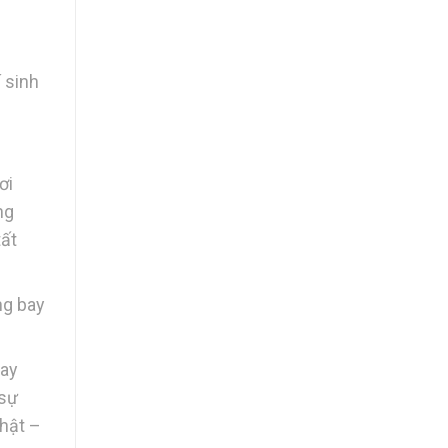
–
í sinh
ơi
ng
tất
ng bay
Bay
 sự
nhật –