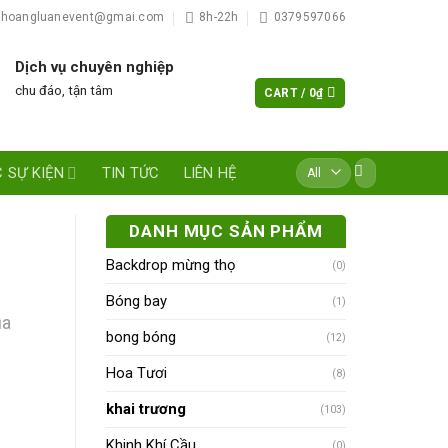
hoangluanevent@gmai.com
8h-22h
0379597066
Dịch vụ chuyên nghiệp
chu đáo, tận tâm
CART /
0
₫
Search
 SỰ KIỆN
TIN TỨC
LIÊN HỆ
for:
DANH MỤC SẢN PHẨM
Backdrop mừng thọ
(0)
Bóng bay
(1)
ủa
bong bóng
(12)
Hoa Tươi
(8)
khai trương
(103)
Khinh Khí Cầu
(0)