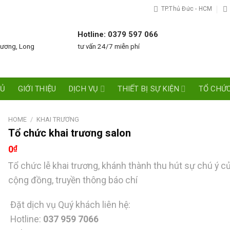
TP.Thủ Đức - HCM
Hotline: 0379 597 066
Dương, Long
tư vấn 24/7 miễn phí
HỦ
GIỚI THIỆU
DỊCH VỤ
THIẾT BỊ SỰ KIỆN
TỔ CHỨC
HOME
/
KHAI TRƯƠNG
Tổ chức khai trương salon
0
₫
Tổ chức lễ khai trương, khánh thành thu hút sự chú ý c
cộng đồng, truyền thông báo chí
Đặt dịch vụ Quý khách liên hệ:
Hotline:
037 959 7066