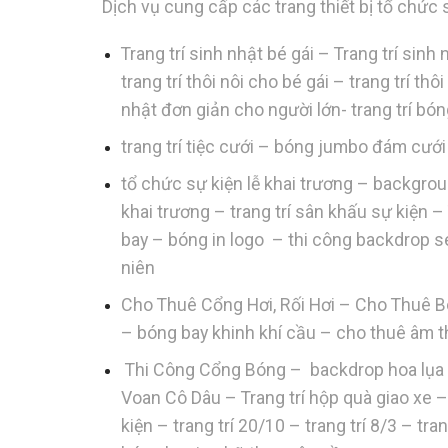
Dịch vụ cung cấp các trang thiết bị tổ chức 
Trang trí sinh nhật bé gái – Trang trí sin
trang trí thôi nôi cho bé gái – trang trí th
nhật đơn giản cho người lớn- trang trí bó
trang trí tiệc cưới – bóng jumbo đám cư
tổ chức sự kiện lễ khai trương – backgro
khai trương – trang trí sân khấu sự kiện
bay – bóng in logo – thi công backdrop seq
niên
Cho Thuê Cổng Hơi, Rối Hơi – Cho Thuê B
– bóng bay khinh khí cầu – cho thuê âm 
Thi Công Cổng Bóng – backdrop hoa lụa –
Voan Cô Dâu – Trang trí hộp quà giao xe –
kiện – trang trí 20/10 – trang trí 8/3 – t