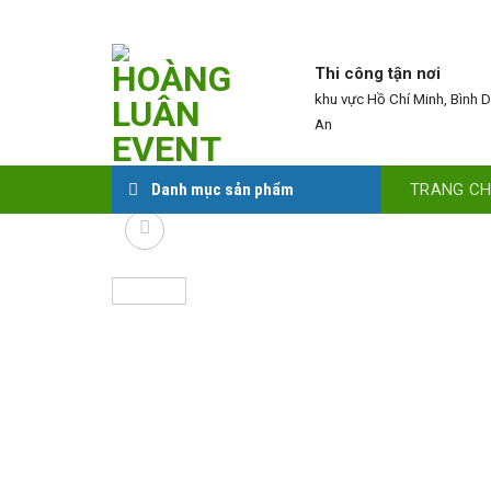
Skip
to
content
Thi công tận nơi
khu vực Hồ Chí Minh, Bình 
An
TRANG C
Danh mục sản phẩm