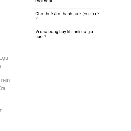
mới nhất
Cho thuê âm thanh sự kiện giá rẻ
?
Vì sao bóng bay khí heli có giá
cao ?
 Lựa
a
g nên
vừa
ền