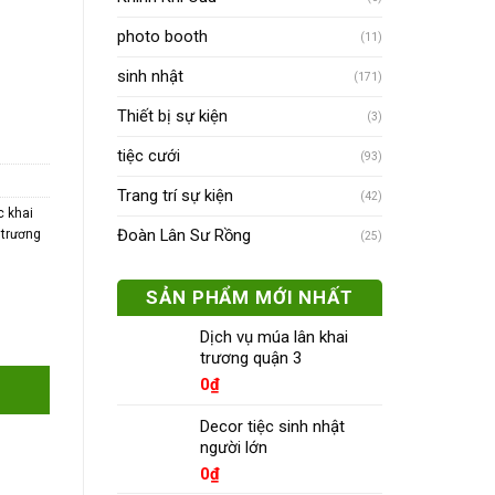
photo booth
(11)
sinh nhật
(171)
Thiết bị sự kiện
(3)
tiệc cưới
(93)
Trang trí sự kiện
(42)
c khai
Đoàn Lân Sư Rồng
 trương
(25)
SẢN PHẨM MỚI NHẤT
Dịch vụ múa lân khai
trương quận 3
0
₫
Decor tiệc sinh nhật
người lớn
0
₫