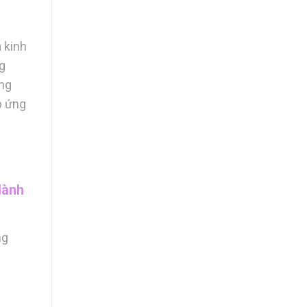
 kinh
g
ang
p ứng
dành
ng