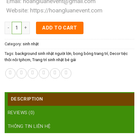
Email:
hoangluanevent@gmail.com
Website:
https://hoangluanevent.com
Decor tiệc thôi nôi tphcm quantity
ADD TO CART
Category:
sinh nhật
Tags:
background sinh nhật người lớn
,
bong bóng trang trí
,
Decor tiệc
thôi nôi tphcm
,
Trang trí sinh nhật bé gái
DESCRIPTION
REVIEWS (0)
THÔNG TIN LIÊN HỆ