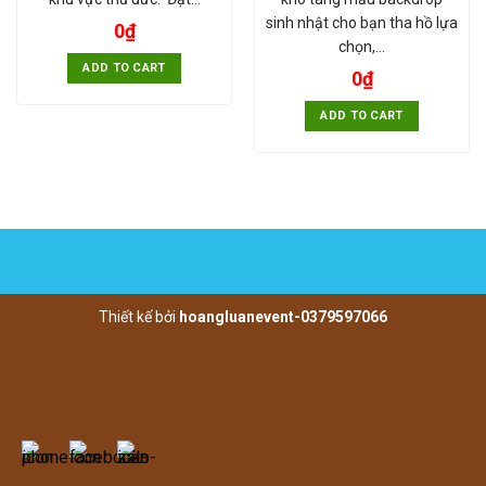
sinh nhật cho bạn tha hồ lựa
0
₫
chọn,…
ADD TO CART
0
₫
ADD TO CART
Thiết kế bởi
hoangluanevent-0379597066