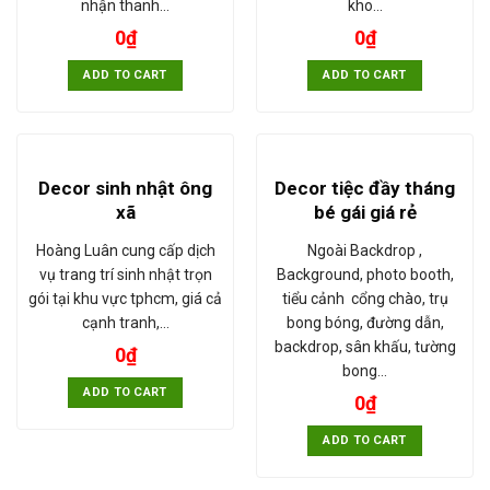
nhận thanh…
kho…
0
₫
0
₫
ADD TO CART
ADD TO CART
Decor sinh nhật ông
Decor tiệc đầy tháng
xã
bé gái giá rẻ
Hoàng Luân cung cấp dịch
Ngoài Backdrop ,
vụ trang trí sinh nhật trọn
Background, photo booth,
gói tại khu vực tphcm, giá cả
tiểu cảnh cổng chào, trụ
cạnh tranh,…
bong bóng, đường dẫn,
backdrop, sân khấu, tường
0
₫
bong…
ADD TO CART
0
₫
ADD TO CART