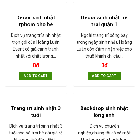
Decor sinh nhật
Decor sinh nhật bé
tphcm cho bé
trai quận 1
Dịch vụ trang trí sinh nhật
Ngoài trang trí bóng bay
trọn gói của Hoàng Luân
trong ngày sinh nhật, Hoàng
Event có giá cạnh tranh
Luân còn đảm nhận việc cho
nhất với chất lượng…
thuê khinh khí cầu…
0
₫
0
₫
ADD TO CART
ADD TO CART
Trang trí sinh nhật 3
Backdrop sinh nhật
tuổi
lồng ảnh
Dịch vụ trang trí sinh nhật 3
Dịch vụ chuyên
tuổi cho bé trai bé gái giá rẻ
nghiệp,chúng tôi có cả một
khu vực thủ đức. Đặt…
kho tàng mẫu backdrop