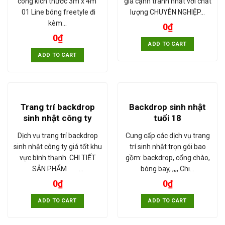
cong kích thước 3m x 4m
giá cạnh tranh nhất với chất
01 Line bóng freetyle đi
lượng CHUYÊN NGHIỆP…
kèm…
0
₫
0
₫
ADD TO CART
ADD TO CART
Trang trí backdrop
Backdrop sinh nhật
sinh nhật công ty
tuổi 18
Dịch vụ trang trí backdrop
Cung cấp các dịch vụ trang
sinh nhật công ty giá tốt khu
trí sinh nhật trọn gói bao
vực bình thạnh. CHI TIẾT
gồm: backdrop, cổng chào,
SẢN PHẨM …
bóng bay, ,,,, Chi…
0
₫
0
₫
ADD TO CART
ADD TO CART