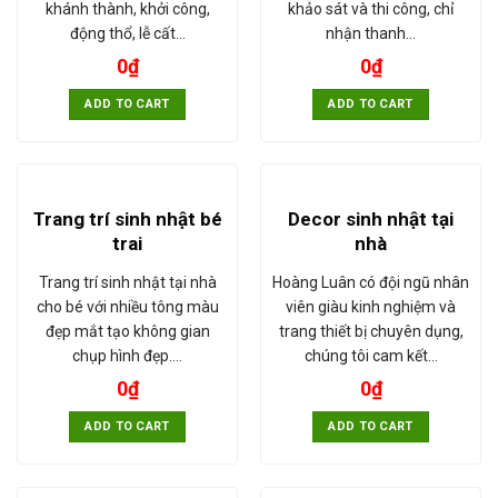
khánh thành, khởi công,
khảo sát và thi công, chỉ
động thổ, lễ cất…
nhận thanh…
0
₫
0
₫
ADD TO CART
ADD TO CART
Trang trí sinh nhật bé
Decor sinh nhật tại
trai
nhà
Trang trí sinh nhật tại nhà
Hoàng Luân có đội ngũ nhân
cho bé với nhiều tông màu
viên giàu kinh nghiệm và
đẹp mắt tạo không gian
trang thiết bị chuyên dụng,
chụp hình đẹp.…
chúng tôi cam kết…
0
₫
0
₫
ADD TO CART
ADD TO CART