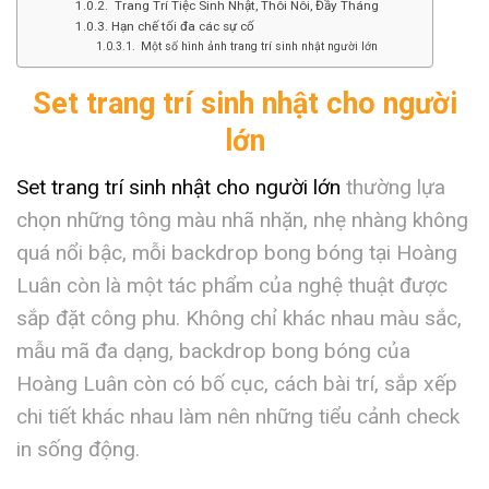
Trang Trí Tiệc Sinh Nhật, Thôi Nôi, Đầy Tháng
Hạn chế tối đa các sự cố
Một số hình ảnh trang trí sinh nhật người lớn
Set trang trí sinh nhật cho người
lớn
Set trang trí sinh nhật cho người lớn
thường lựa
chọn những tông màu nhã nhặn, nhẹ nhàng không
quá nổi bậc, mỗi backdrop bong bóng tại Hoàng
Luân còn là một tác phẩm của nghệ thuật được
sắp đặt công phu. Không chỉ khác nhau màu sắc,
mẫu mã đa dạng, backdrop bong bóng của
Hoàng Luân còn có bố cục, cách bài trí, sắp xếp
chi tiết khác nhau làm nên những tiểu cảnh check
in sống động.