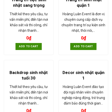
nhật sang trọng
quận 1
Thiết kế theo yêu cầu, tư
Hoàng Luân Event là đơn vị
vấn miễn phí, đến tận nơi
chuyên cung cấp dịch vụ
khảo sát và thi công, chỉ
chuyên trang trí sự kiện sinh
nhận thanh…
nhật, thôi nôi,…
0
₫
0
₫
ADD TO CART
ADD TO CART
Backdrop sinh nhật
Decor sinh nhật quận
tuổi 30
1
Thiết kế theo yêu cầu, tư
Hoàng Luân Event đào tạo
vấn miễn phí, đến tận nơi
đội ngũ nhân viên chuyên
khảo sát và thi công, chỉ
nghiệp năng động, trẻ trung
nhận thanh…
đảm bảo đúng thời gian…
0
₫
0
₫