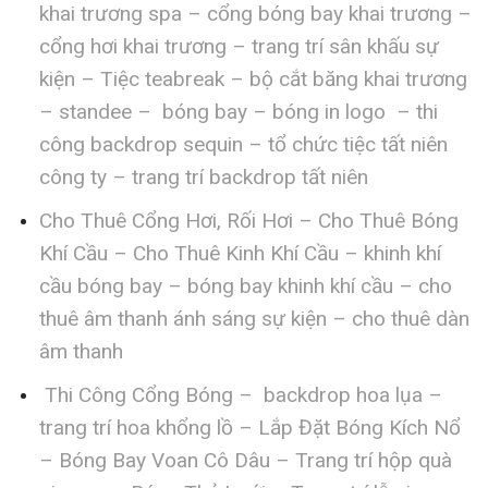
khai trương spa – cổng bóng bay khai trương –
cổng hơi khai trương – trang trí sân khấu sự
kiện – Tiệc teabreak – bộ cắt băng khai trương
– standee – bóng bay – bóng in logo – thi
công backdrop sequin – tổ chức tiệc tất niên
công ty – trang trí backdrop tất niên
Cho Thuê Cổng Hơi, Rối Hơi – Cho Thuê Bóng
Khí Cầu – Cho Thuê Kinh Khí Cầu – khinh khí
cầu bóng bay – bóng bay khinh khí cầu – cho
thuê âm thanh ánh sáng sự kiện – cho thuê dàn
âm thanh
Thi Công Cổng Bóng – backdrop hoa lụa –
trang trí hoa khổng lồ – Lắp Đặt Bóng Kích Nổ
– Bóng Bay Voan Cô Dâu – Trang trí hộp quà