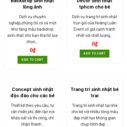
Backdrop sinh nhật
Decor sinh nhật
lồng ảnh
tphcm cho bé
Dịch vụ chuyên
Dịch vụ trang trí sinh nhật
nghiệp,chúng tôi có cả một
trọn gói của Hoàng Luân
kho tàng mẫu backdrop
Event có giá cạnh tranh
sinh nhật cho bạn tha hồ lựa
nhất với chất lượng…
chọn,…
0
₫
0
₫
ADD TO CART
ADD TO CART
Concept sinh nhật
Trang trí sinh nhật bé
độc đáo cho các bé
trai
Thiết kế theo yêu cầu, tư
Trang trí sinh nhật tại nhà
vấn miễn phí, đến tận nơi
cho bé với nhiều tông màu
khảo sát và thi công, chỉ
đẹp mắt tạo không gian
nhận thanh…
chụp hình đẹp.…