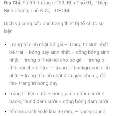
Địa Chỉ
: Số 30 đường số 03, Khu Phố 01, P.Hiệp
Bình Chánh, Thủ Đức, TP.HCM
Dịch vụ cung cấp các trang thiết bị tổ chức sự
kiện
Trang trí sinh nhật bé gái – Trang trí sinh nhật
bé trai – bóng bay sinh nhật – cổng bóng sinh
nhật – trang trí thôi nôi cho bé gái – trang trí
thôi nôi cho bé trai – trang trí background sinh
nhật – trang trí sinh nhật đơn giản cho người
lớn- trang trí bóng bay
trang trí tiệc cưới – bóng jumbo đám cưới –
background đám cưới – cổng bóng đám cưới
tổ chức sự kiện lễ khai trương – background