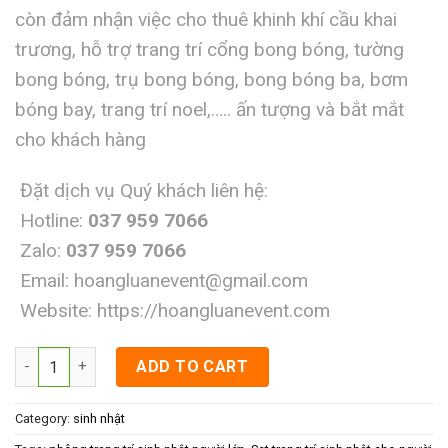
còn đảm nhận việc cho thuê khinh khí cầu khai
trương, hỗ trợ trang trí cổng bong bóng, tường
bong bóng, trụ bong bóng, bong bóng ba, bơm
bóng bay, trang trí noel,….. ấn tượng và bắt mắt
cho khách hàng
Đặt dịch vụ Quý khách liên hệ:
Hotline:
037 959 7066
Zalo:
037 959 7066
Email:
hoangluanevent@gmail.com
Website:
https://hoangluanevent.com
Set trang trí sinh nhật cho người lớn quantity
ADD TO CART
Category:
sinh nhật