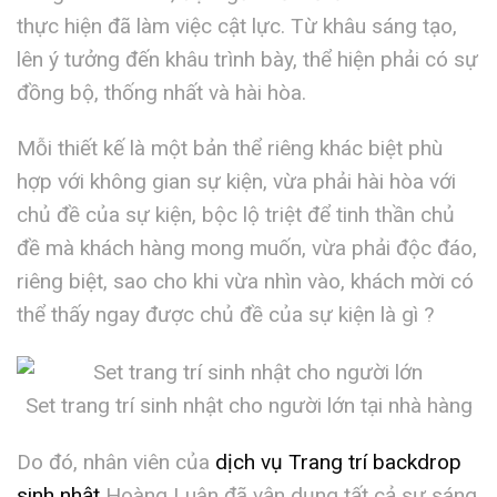
thực hiện đã làm việc cật lực. Từ khâu sáng tạo,
lên ý tưởng đến khâu trình bày, thể hiện phải có sự
đồng bộ, thống nhất và hài hòa.
Mỗi thiết kế là một bản thể riêng khác biệt phù
hợp với không gian sự kiện, vừa phải hài hòa với
chủ đề của sự kiện, bộc lộ triệt để tinh thần chủ
đề mà khách hàng mong muốn, vừa phải độc đáo,
riêng biệt, sao cho khi vừa nhìn vào, khách mời có
thể thấy ngay được chủ đề của sự kiện là gì ?
Set trang trí sinh nhật cho người lớn tại nhà hàng
Do đó, nhân viên của
dịch vụ Trang trí backdrop
sinh nhật
Hoàng Luân đã vận dụng tất cả sự sáng