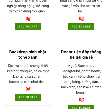
đội ngũ nhân viên chuyên
nhật sang chảnh giá tốt khu
nghiệp năng động, trẻ trung
vực gò vấp cho bé trai và
đảm bảo đúng thời gian…
bé…
0
₫
0
₫
ADD TO CART
ADD TO CART
Backdrop sinh nhật
Decor tiệc đầy tháng
tone xanh
bé gái giá rẻ
Dịch vụ nhanh chóng, thiết
Ngoài Backdrop ,
kế trong vòng 4h, có cả một
Background, photo booth,
kho tàng sản phẩm
tiểu cảnh cổng chào, trụ
backdrop sinh nhật đẹp…
bong bóng, đường dẫn,
backdrop, sân khấu, tường
0
₫
bong…
ADD TO CART
0
₫
ADD TO CART