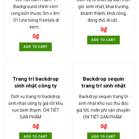
Background chính vòm
gói: sinh nhật, khai trương,
cong kích thước 3m x 4m
khánh thành, khởi công,
01 Line bóng freetyle đi
động thổ, lễ cất…
kèm…
0
₫
0
₫
ADD TO CART
ADD TO CART
Trang trí backdrop
Backdrop sequin
sinh nhật công ty
trang trí sinh nhật
Dịch vụ trang trí backdrop
Backdrop sequin trang trí
sinh nhật công ty giá tốt khu
sinh nhật khu vực thủ đức
vực bình thạnh. CHI TIẾT
giá tốt, miễn phí vận chuyển.
SẢN PHẨM …
CHI TIẾT SẢN PHẨM…
0
₫
0
₫
ADD TO CART
ADD TO CART