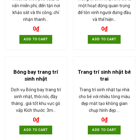
vấn miễn phí, đến tận nơi
một hoạt động quan trọng
khảo sát và thi công, chỉ
để tôn vinh người đứng đầu
nhận thanh…
và thể hiện…
0
₫
0
₫
ADD TO CART
ADD TO CART
Bóng bay trang trí
Trang trí sinh nhật bé
sinh nhật
trai
Dịch vụ Bóng bay trang trí
Trang trí sinh nhật tại nhà
sinh nhật, thôi nôi, đầy
cho bé với nhiều tông màu
tháng...giá tốt khu vực gò
đẹp mắt tạo không gian
vấp Kích thước: 3m…
chụp hình đẹp.…
0
₫
0
₫
ADD TO CART
ADD TO CART