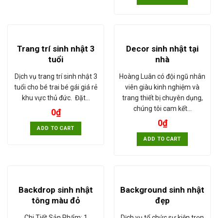
Trang trí sinh nhật 3
Decor sinh nhật tại
tuổi
nhà
Dịch vụ trang trí sinh nhật 3
Hoàng Luân có đội ngũ nhân
tuổi cho bé trai bé gái giá rẻ
viên giàu kinh nghiệm và
khu vực thủ đức. Đặt…
trang thiết bị chuyên dụng,
chúng tôi cam kết…
0
₫
0
₫
ADD TO CART
ADD TO CART
Backdrop sinh nhật
Background sinh nhật
tông màu đỏ
đẹp
Chi Tiết Sản Phẩm: 1
Dịch vụ tổ chức sự kiện trọn