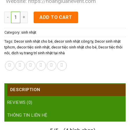
Website:
https://hoangluanevent.com
Decor sinh nhật tphcm cho bé quantity
ADD TO CART
Category:
sinh nhật
Tags:
Decor sinh nhật cho bé
,
decor sinh nhật công ty
,
Decor sinh nhật
tphcm
,
decor tiệc sinh nhật
,
decor tiệc sinh nhật cho bé
,
Decor tiệc thôi
nôi
,
dịch vụ trang trí sinh nhật tại nhà
DESCRIPTION
REVIEWS (0)
THÔNG TIN LIÊN HỆ