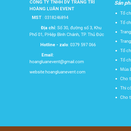
CÔNG TY TNHH DV TRANG TRÍ
Sản ph
HOÀNG LUÂN EVENT
Tổ ch
MST
:
0318246894
Tổ ch
Địa chỉ:
Số 30, đường số 3, Khu
Trang 
Phố 01, P.Hiệp Bình Chánh, TP. Thủ Đức
Trang 
Hotline - zalo
: 0379 597 066
Tổ ch
Email:
Tổ ch
hoangluanevent@gmail.com
Múa L
website:hoangluanevent.com
Cho t
Thi c
Cho t