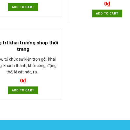
0
₫
ADD TO CART
ADD TO CART
 trí khai trương shop thời
trang
vụ tổ chức sự kiện trọn gói: khai
g, khánh thành, khởi công, động
thổ, lễ cất nóc, ra…
0
₫
ADD TO CART