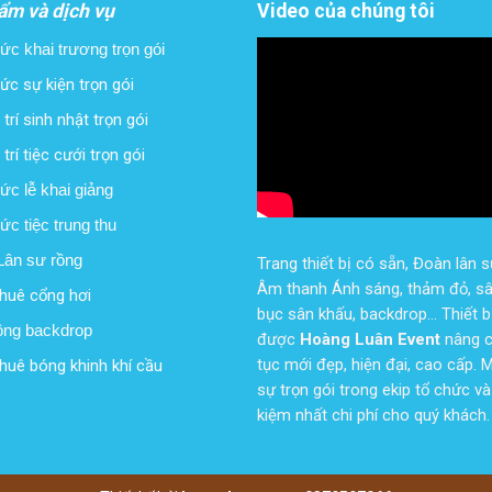
ẩm và dịch vụ
Video của chúng tôi
ức khai trương trọn gói
ức sự kiện trọn gói
trí sinh nhật trọn gói
trí tiệc cưới trọn gói
ức lễ khai giảng
ức tiệc trung thu
ân sư rồng
Trang thiết bị có sẵn, Đoàn lân s
Âm thanh Ánh sáng, thảm đỏ, sâ
huê cổng hơi
bục sân khấu, backdrop... Thiết b
ông backdrop
được
Hoàng Luân Event
nâng c
tục mới đẹp, hiện đại, cao cấp.
huê bóng khinh khí cầu
sự trọn gói trong ekip tổ chức và 
kiệm nhất chi phí cho quý khách.