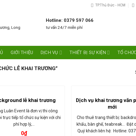
TP.Thủ Đức - HCM
Hotline: 0379 597 066
Dương, Long
tư vấn 24/7 miễn phí
HỦ
GIỚI THIỆU
DỊCH VỤ
THIẾT BỊ SỰ KIỆN
TỔ CHỨC
CHỨC LỄ KHAI TRƯƠNG”
Dịch vụ khai trương văn 
ckground lễ khai trương
mới
g Luân Event là đơn vị thi công
Cho thuê trang thiết bị: backdr
i trực tiếp tổ chức sự kiện với chi
khấu, bàn ghế, teabreak... Đặt 
phí hợp lý,…
Quý khách liên hệ: Hotline: 03
0
₫