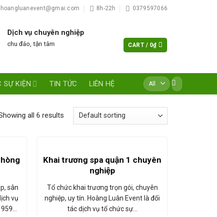
hoangluanevent@gmai.com
8h-22h
0379597066
Dịch vụ chuyên nghiệp
chu đáo, tận tâm
CART /
0
₫
Search
 SỰ KIỆN
TIN TỨC
LIÊN HỆ
for:
Showing all 6 results
phòng
Khai trương spa quận 1 chuyên
nghiệp
op, sân
Tổ chức khai trương trọn gói, chuyên
dịch vụ
nghiệp, uy tín. Hoàng Luân Event là đối
7 959…
tác dịch vụ tổ chức sự…