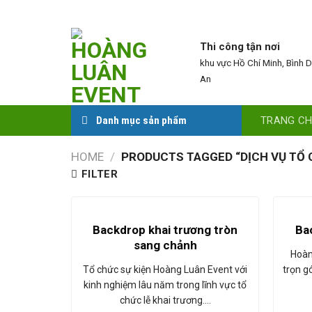
Skip
to
content
Thi công tận nơi
khu vực Hồ Chí Minh, Bình 
An
TRANG C
Danh mục sản phẩm
HOME
/
PRODUCTS TAGGED “DỊCH VỤ TỔ 
FILTER
Backdrop khai trương tròn
Ba
sang chảnh
Hoàn
Tổ chức sự kiện Hoàng Luân Event với
trọn gó
kinh nghiệm lâu năm trong lĩnh vực tổ
chức lễ khai trương.…