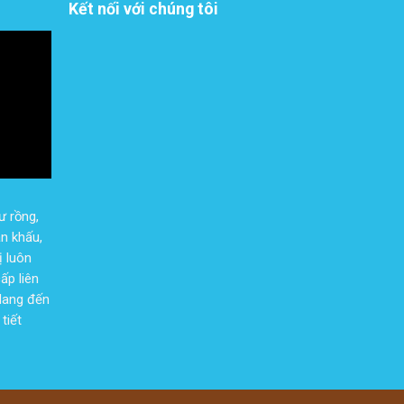
Kết nối với chúng tôi
ư rồng,
n khấu,
ị luôn
ấp liên
 Mang đến
tiết