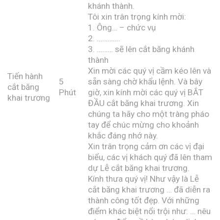
khánh thành.
Tôi xin trân trọng kính mời:
1. Ông… – chức vụ
2. ………….
3. ……… sẽ lên cắt băng khánh
thành
Xin mời các quý vị cầm kéo lên và
Tiến hành
5
sẵn sàng chờ khẩu lệnh. Và bây
cắt băng
Phút
giờ, xin kính mời các quý vị BẮT
khai trương
ĐẦU cắt băng khai trương. Xin
chúng ta hãy cho một tràng pháo
tay để chúc mừng cho khoảnh
khắc đáng nhớ này.
Xin trân trọng cảm ơn các vị đại
biểu, các vị khách quý đã lên tham
dự Lễ cắt băng khai trương.
Kính thưa quý vị! Như vậy là Lễ
cắt băng khai trương … đã diễn ra
thành công tốt đẹp. Với những
điểm khác biệt nổi trội như: … nêu