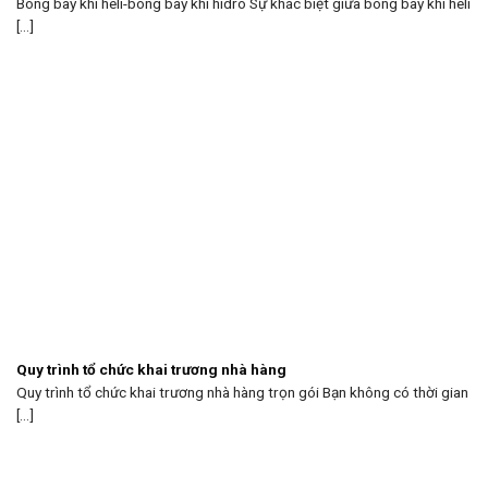
Bóng bay khí heli-bóng bay khí hidro Sự khác biệt giữa bóng bay khí heli
[...]
Quy trình tổ chức khai trương nhà hàng
Quy trình tổ chức khai trương nhà hàng trọn gói Bạn không có thời gian
[...]