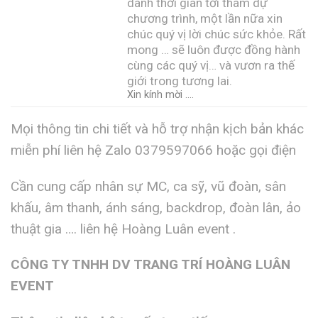
dành thời gian tới tham dự
chương trình, một lần nữa xin
chúc quý vị lời chúc sức khỏe. Rất
mong … sẽ luôn được đồng hành
cùng các quý vị… và vươn ra thế
giới trong tương lai.
Xin kính mời ….
Mọi thông tin chi tiết và hỗ trợ nhận kịch bản khác
miễn phí liên hệ Zalo 0379597066 hoặc gọi điện
Cần cung cấp nhân sự MC, ca sỹ, vũ đoàn, sân
khấu, âm thanh, ánh sáng, backdrop, đoàn lân, ảo
thuật gia …. liên hệ Hoàng Luân event .
CÔNG TY TNHH DV TRANG TRÍ HOÀNG LUÂN
EVENT