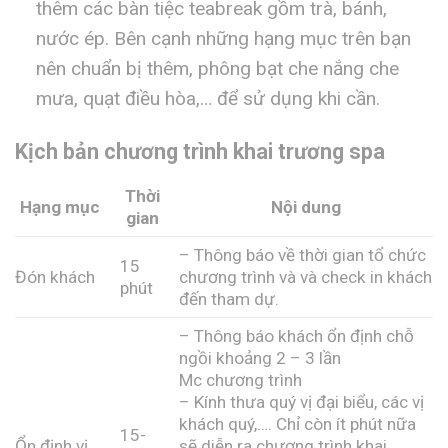
thêm các bàn tiệc teabreak gồm trà, bánh,
nước ép. Bên cạnh những hạng mục trên bạn
nên chuẩn bị thêm, phông bạt che nắng che
mưa, quạt điều hòa,… để sử dụng khi cần.
Kịch bản chương trình khai trương spa
Thời
Hạng mục
Nội dung
gian
– Thông báo về thời gian tổ chức
15
Đón khách
chương trình và và check in khách
phút
đến tham dự.
– Thông báo khách ổn định chỗ
ngồi khoảng 2 – 3 lần
Mc chương trình
– Kính thưa quý vị đại biểu, các vị
khách quý,…. Chỉ còn ít phút nữa
15-
Ổn định vị
sẽ diễn ra chương trình khai