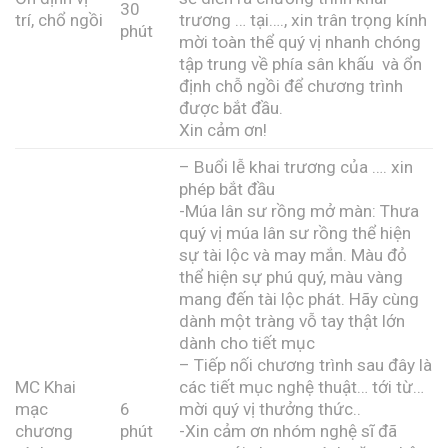
30
trí, chổ ngồi
trương … tại…., xin trân trọng kính
phút
mời toàn thể quý vị nhanh chóng
tập trung về phía sân khấu và ổn
định chỗ ngồi để chương trình
được bắt đầu.
Xin cảm ơn!
– Buổi lễ khai trương của …. xin
phép bắt đầu
-Múa lân sư rồng mở màn: Thưa
quý vị múa lân sư rồng thể hiện
sự tài lộc và may mắn. Màu đỏ
thể hiện sự phú quý, màu vàng
mang đến tài lộc phát. Hãy cùng
dành một tràng vỗ tay thật lớn
dành cho tiết mục
– Tiếp nối chương trình sau đây là
MC Khai
các tiết mục nghệ thuật… tới từ…
mạc
6
mời quý vị thưởng thức..
chương
phút
-Xin cảm ơn nhóm nghệ sĩ đã