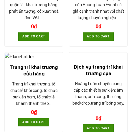
quận 2 - khai trương hồng
của Hoàng Luân Event có
phát ấn tượng, có xuất hoá
giá cạnh tranh nhất với chất
đơn VAT.…
lượng chuyên nghiệp…
0
₫
0
₫
ADD TO CART
ADD TO CART
Dịch vụ trang trí khai
Trang trí khai trương
trương spa
cửa hàng
Hoàng Luân chuyên cung
Trang trí khai trương, tổ
cấp các thiết bị sự kiện: âm
chức lễ khởi công, tổ chức
thanh, ánh sáng, thi công
sự kiện hcm, tổ chức lễ
backdrop,trang trí bóng bay,
khánh thành theo…
…
0
₫
0
₫
ADD TO CART
ADD TO CART