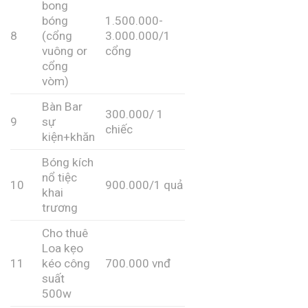
bong
bóng
1.500.000-
8
(cổng
3.000.000/1
vuông or
cổng
cổng
vòm)
Bàn Bar
300.000/ 1
9
sự
chiếc
kiện+khăn
Bóng kích
nổ tiệc
10
900.000/1 quả
khai
trương
Cho thuê
Loa kẹo
11
kéo công
700.000 vnđ
suất
500w