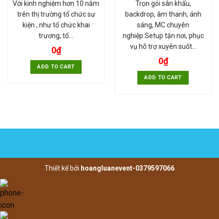
Với kinh nghiệm hơn 10 năm
Trọn gói sân khấu,
trên thị trường tổ chức sự
backdrop, âm thanh, ánh
kiện , như tổ chức khai
sáng, MC chuyên
trương, tổ…
nghiệp.Setup tận nơi, phục
vụ hỗ trợ xuyên suốt…
0
₫
0
₫
ADD TO CART
ADD TO CART
Thiết kế bởi
hoangluanevent-0379597066