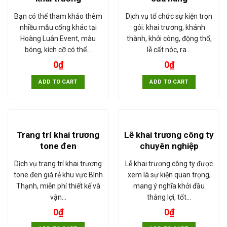
Bạn có thể tham khảo thêm
Dịch vụ tổ chức sự kiện trọn
nhiều mẫu cổng khác tại
gói: khai trương, khánh
Hoàng Luân Event, màu
thành, khởi công, động thổ,
bóng, kích cỡ có thể…
lễ cất nóc, ra…
0
₫
0
₫
ADD TO CART
ADD TO CART
Trang trí khai trương
Lễ khai trương công ty
tone đen
chuyên nghiệp
Dịch vụ trang trí khai trương
Lễ khai trương công ty được
tone đen giá rẻ khu vực Bình
xem là sự kiện quan trọng,
Thạnh, miễn phí thiết kế và
mang ý nghĩa khởi đầu
vận…
thắng lợi, tốt…
0
₫
0
₫