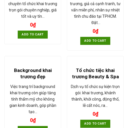
chuyên tổ chức khai trương
trương, giả cả cạnh tranh, tư
trọn gói chuyên nghiệp, giá
vấn miễn phí, nhân sự nhiệt
tốt và uy tín…
tình chu đáo tại TPHCM.
Đặt…
0
₫
0
₫
ADD TO CART
ADD TO CART
Background khai
Tổ chức tiệc khai
trương đẹp
trương Beauty & Spa
Việc trang trí background
Dịch vụ tổ chức sự kiện trọn
khai trương còn giúp tăng
gói: khai trương, khánh
tính thẩm mỹ cho không
thành, khởi công, động thổ,
gian kinh doanh, góp phần
lễ cất nóc, ra…
tạo…
0
₫
0
₫
ADD TO CART