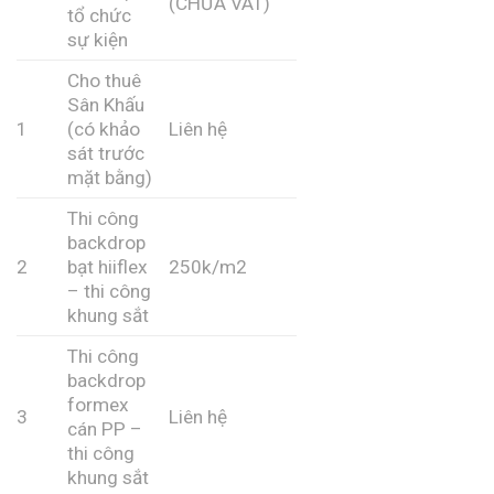
(CHƯA VAT)
tổ chức
sự kiện
Cho thuê
Sân Khấu
1
(có khảo
Liên hệ
sát trước
mặt bằng)
Thi công
backdrop
2
bạt hiiflex
250k/m2
– thi công
khung sắt
Thi công
backdrop
formex
3
Liên hệ
cán PP –
thi công
khung sắt