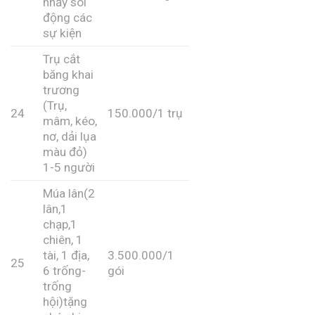
nhảy sôi
động các
sự kiện
Trụ cắt
băng khai
trương
(Trụ,
24
150.000/1 trụ
mâm, kéo,
nơ, dải lụa
màu đỏ)
1-5 người
Múa lân(2
lân,1
chạp,1
chiên, 1
tài, 1 địa,
3.500.000/1
25
6 trống-
gói
trống
hội)tặng