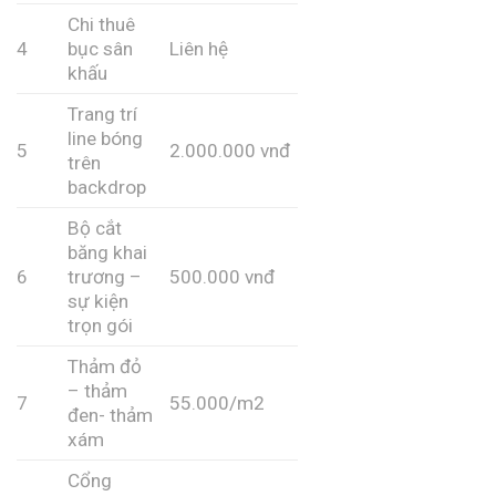
Chi thuê
4
bục sân
Liên hệ
khấu
Trang trí
line bóng
5
2.000.000 vnđ
trên
backdrop
Bộ cắt
băng khai
6
trương –
500.000 vnđ
sự kiện
trọn gói
Thảm đỏ
– thảm
7
55.000/m2
đen- thảm
xám
Cổng