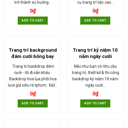
trở thành xu hướng…
vụ trang trí tiệc cao…
0
₫
0
₫
ADD TO CART
ADD TO CART
Trang trí background
Trang trí kỷ niệm 10
đám cưới bóng bay
năm ngày cưới
Trang trí backdrop đám
Nếu như bạn có nhu cầu
cưới - lối đi sân khấu ·
trang trí, thiết kế & thi công
Backdrop hoa lụa phối hoa
backdrop kỷ niệm 10 năm
tươi giá siêu rẻ tphcm. Đặt…
ngày cưới…
0
₫
0
₫
ADD TO CART
ADD TO CART