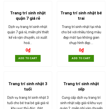
Trang trí sinh nhật
Trang trí sinh nhật bé
quận 7 giá rẻ
trai
Dịch vụ trang trí sinh nhật
Trang trí sinh nhật tại nhà
quận 7 giá rẻ, miễn phí thiết
cho bé với nhiều tông màu
kế và vận chuyển, có xuất
đẹp mắt tạo không gian
hoá…
chụp hình đẹp.…
0
₫
0
₫
ADD TO CART
ADD TO CART
Trang trí sinh nhật 3
Trang trí sinh nhật
tuổi
sếp
Dịch vụ trang trí sinh nhật 3
Cung cấp dịch vụ trang trí
tuổi cho bé trai bé gái giá rẻ
sinh nhật sếp giá rẻ khu vực
khu vực thủ đức. Đặt…
quận 2, miễn phí vận chuyển