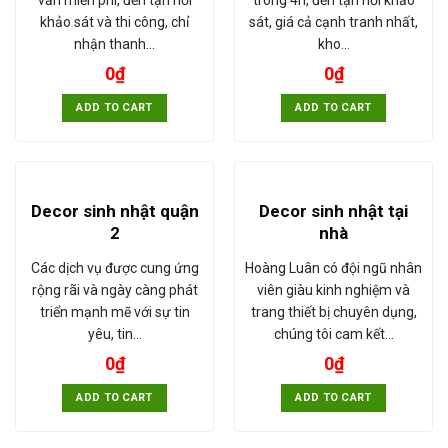
khảo sát và thi công, chỉ
sát, giá cả cạnh tranh nhất,
nhận thanh…
kho…
0
₫
0
₫
ADD TO CART
ADD TO CART
Decor sinh nhật quận
Decor sinh nhật tại
2
nhà
Các dịch vụ được cung ứng
Hoàng Luân có đội ngũ nhân
rộng rãi và ngày càng phát
viên giàu kinh nghiệm và
triển mạnh mẽ với sự tin
trang thiết bị chuyên dụng,
yêu, tin…
chúng tôi cam kết…
0
₫
0
₫
ADD TO CART
ADD TO CART