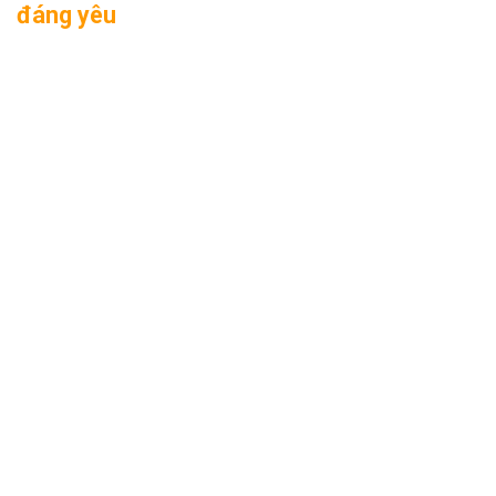
đáng yêu