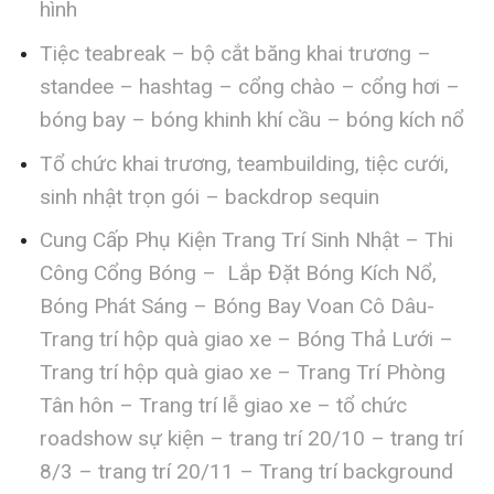
hình
Tiệc teabreak – bộ cắt băng khai trương –
standee – hashtag – cổng chào – cổng hơi –
bóng bay – bóng khinh khí cầu – bóng kích nổ
Tổ chức khai trương, teambuilding, tiệc cưới,
sinh nhật trọn gói – backdrop sequin
Cung Cấp Phụ Kiện Trang Trí Sinh Nhật – Thi
Công Cổng Bóng – Lắp Đặt Bóng Kích Nổ,
Bóng Phát Sáng – Bóng Bay Voan Cô Dâu-
Trang trí hộp quà giao xe – Bóng Thả Lưới –
Trang trí hộp quà giao xe – Trang Trí Phòng
Tân hôn – Trang trí lễ giao xe – tổ chức
roadshow sự kiện – trang trí 20/10 – trang trí
8/3 – trang trí 20/11 – Trang trí background