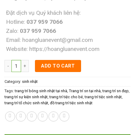
Đặt dịch vụ Quý khách liên hệ:
Hotline:
037 959 7066
Zalo:
037 959 7066
Email:
hoangluanevent@gmail.com
Website:
https://hoangluanevent.com
Trang trí bóng sinh nhật tại nhà quantity
ADD TO CART
Category:
sinh nhật
Tags:
trang trí bóng sinh nhật tại nhà
,
Trang trí sn tại nhà
,
trang trí sn đẹp
,
trang trí sự kiện sinh nhật
,
trang trí tiệc cho bé
,
trang trí tiệc sinh nhật
,
trang trí tổ chức sinh nhật
,
đồ trang trí tiệc sinh nhật