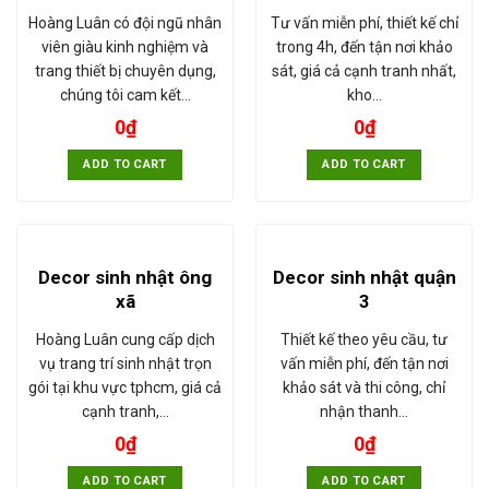
Hoàng Luân có đội ngũ nhân
Tư vấn miễn phí, thiết kế chỉ
viên giàu kinh nghiệm và
trong 4h, đến tận nơi khảo
trang thiết bị chuyên dụng,
sát, giá cả cạnh tranh nhất,
chúng tôi cam kết…
kho…
0
₫
0
₫
ADD TO CART
ADD TO CART
Decor sinh nhật ông
Decor sinh nhật quận
xã
3
Hoàng Luân cung cấp dịch
Thiết kế theo yêu cầu, tư
vụ trang trí sinh nhật trọn
vấn miễn phí, đến tận nơi
gói tại khu vực tphcm, giá cả
khảo sát và thi công, chỉ
cạnh tranh,…
nhận thanh…
0
₫
0
₫
ADD TO CART
ADD TO CART