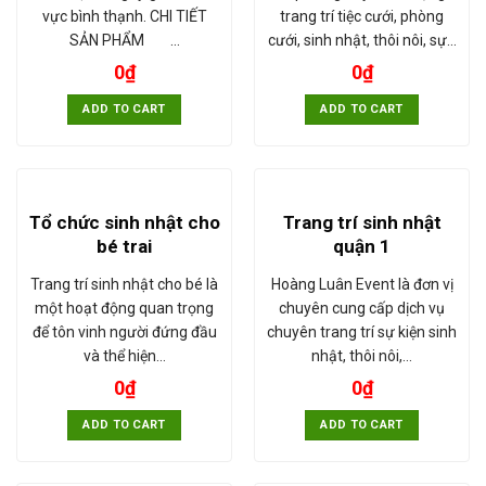
vực bình thạnh. CHI TIẾT
trang trí tiệc cưới, phòng
SẢN PHẨM …
cưới, sinh nhật, thôi nôi, sự…
0
₫
0
₫
ADD TO CART
ADD TO CART
Tổ chức sinh nhật cho
Trang trí sinh nhật
bé trai
quận 1
Trang trí sinh nhật cho bé là
Hoàng Luân Event là đơn vị
một hoạt động quan trọng
chuyên cung cấp dịch vụ
để tôn vinh người đứng đầu
chuyên trang trí sự kiện sinh
và thể hiện…
nhật, thôi nôi,…
0
₫
0
₫
ADD TO CART
ADD TO CART