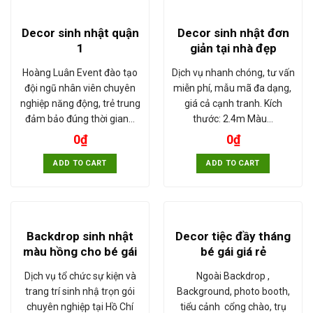
Decor sinh nhật quận
Decor sinh nhật đơn
1
giản tại nhà đẹp
Hoàng Luân Event đào tạo
Dịch vụ nhanh chóng, tư vấn
đội ngũ nhân viên chuyên
miễn phí, mẫu mã đa dạng,
nghiệp năng động, trẻ trung
giá cả cạnh tranh. Kích
đảm bảo đúng thời gian…
thước: 2.4m Màu…
0
₫
0
₫
ADD TO CART
ADD TO CART
Backdrop sinh nhật
Decor tiệc đầy tháng
màu hồng cho bé gái
bé gái giá rẻ
Dịch vụ tổ chức sự kiện và
Ngoài Backdrop ,
trang trí sinh nhậ trọn gói
Background, photo booth,
chuyên nghiệp tại Hồ Chí
tiểu cảnh cổng chào, trụ