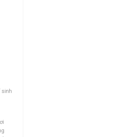
–
í sinh
ơi
ng