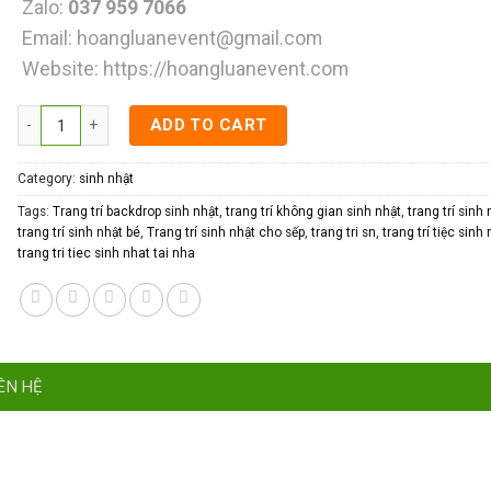
Zalo:
037 959 7066
Email:
hoangluanevent@gmail.com
Website:
https://hoangluanevent.com
Trang trí sinh nhật cho sếp quantity
ADD TO CART
Category:
sinh nhật
Tags:
Trang trí backdrop sinh nhật
,
trang trí không gian sinh nhật
,
trang trí sinh 
trang trí sinh nhật bé
,
Trang trí sinh nhật cho sếp
,
trang tri sn
,
trang trí tiệc sinh
trang tri tiec sinh nhat tai nha
ÊN HỆ