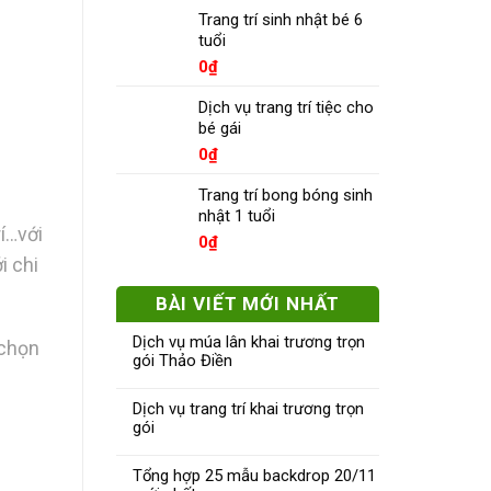
Trang trí sinh nhật bé 6
tuổi
0
₫
Dịch vụ trang trí tiệc cho
bé gái
0
₫
Trang trí bong bóng sinh
nhật 1 tuổi
rí…với
0
₫
i chi
BÀI VIẾT MỚI NHẤT
Dịch vụ múa lân khai trương trọn
 chọn
gói Thảo Điền
Dịch vụ trang trí khai trương trọn
gói
Tổng hợp 25 mẫu backdrop 20/11