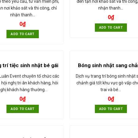
ế theo yêu cầu, tư vấn miễn phí,
đến tận nơi khảo sát và thi công,
n nơi khảo sát và thi công, chỉ
nhận thanh…
nhận thanh…
0
₫
0
₫
ADD TO CART
ADD TO CART
 trí tiệc sinh nhật bé gái
Bóng sinh nhật sang ch
Luân Event chuyên tổ chức các
Dịch vụ trang trí bóng sinh nhật
 hội nghị tri ân khách hàng, hôi
chảnh giá tốt khu vực gò vấp ch
ghị khách hàng thường…
trai và bé…
0
₫
0
₫
ADD TO CART
ADD TO CART