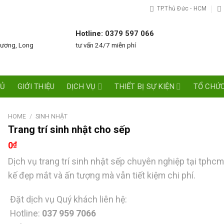
TP.Thủ Đức - HCM
Hotline: 0379 597 066
Dương, Long
tư vấn 24/7 miễn phí
HỦ
GIỚI THIỆU
DỊCH VỤ
THIẾT BỊ SỰ KIỆN
TỔ CHỨC
HOME
/
SINH NHẬT
Trang trí sinh nhật cho sếp
0
₫
Dịch vụ trang trí sinh nhật sếp chuyên nghiệp tại tphcm
kế đẹp mắt và ấn tượng mà vẫn tiết kiệm chi phí.
Đặt dịch vụ Quý khách liên hệ:
Hotline:
037 959 7066