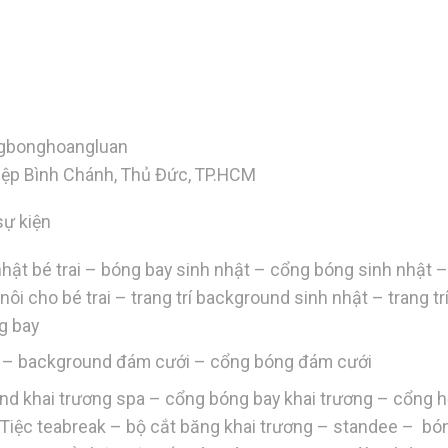
gbonghoangluan
Hiệp Bình Chánh, Thủ Đức, TP.HCM
sự kiện
h nhật bé trai – bóng bay sinh nhật – cổng bóng sinh nhật 
ôi nôi cho bé trai – trang trí background sinh nhật – trang tr
ng bay
ới – background đám cưới – cổng bóng đám cưới
und khai trương spa – cổng bóng bay khai trương – cổng h
 – Tiệc teabreak – bộ cắt băng khai trương – standee – bó