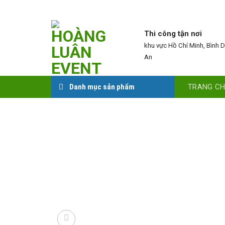
Skip
to
content
Thi công tận nơi
khu vực Hồ Chí Minh, Bình 
An
TRANG C
Danh mục sản phẩm