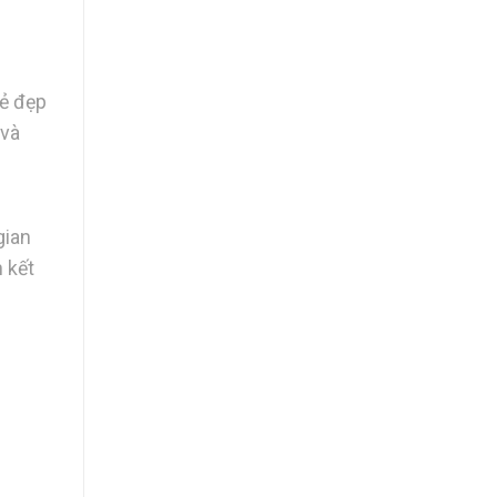
Vẻ đẹp
 và
gian
 kết