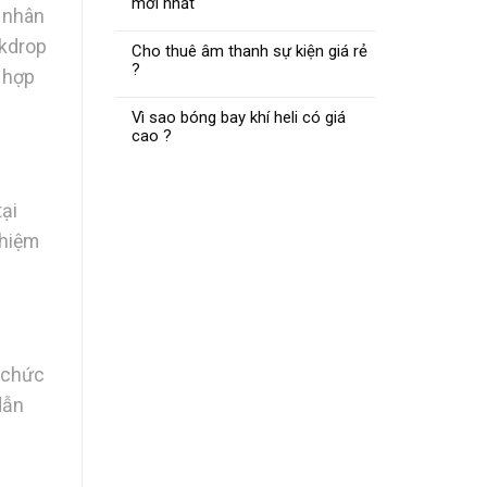
mới nhất
ủ nhân
ckdrop
Cho thuê âm thanh sự kiện giá rẻ
?
 hợp
Vì sao bóng bay khí heli có giá
cao ?
ại
ghiệm
ổ chức
dẫn