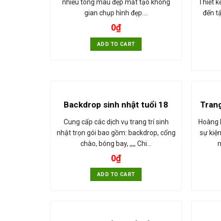
Thiết k
nhiều tông màu đẹp mắt tạo không
đến tậ
gian chụp hình đẹp.…
0
₫
ADD TO CART
Backdrop sinh nhật tuổi 18
Trang
Cung cấp các dịch vụ trang trí sinh
Hoàng 
nhật trọn gói bao gồm: backdrop, cổng
sự kiện
chào, bóng bay, ,,,, Chi…
n
0
₫
ADD TO CART