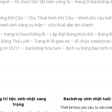
uin – tổ chức tiệc tất niên công ty – trang trí backdrop 
óng Khí Cầu – Cho Thuê Kinh Khí Cầu – khinh khí cầu bó
thanh ánh sáng sự kiện – cho thuê dàn âm thanh
 trang trí hoa khổng lồ – Lắp Đặt Bóng Kích Nổ – Bóng 
 Bóng Thả Lưới – Trang trí lễ giao xe – tổ chức roadshow
rang trí 20/11 – backdrop hoa tươi – dịch vụ bóng bay sinh 
g trí tiệc sinh nhật sang
Backdrop sinh nhật tuổi
trọng
Thiết kế theo yêu cầu, tư vấn miễ