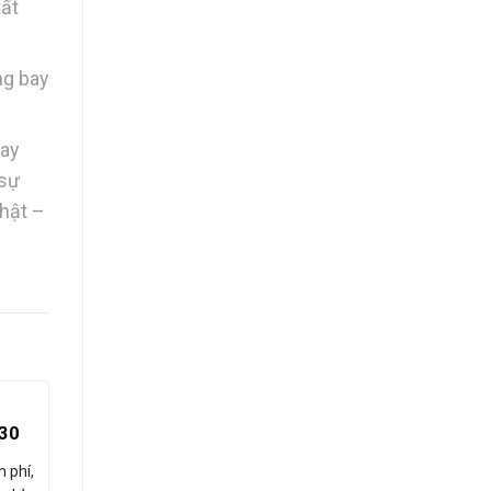
tất
ng bay
Bay
 sự
nhật –
 30
n phí,