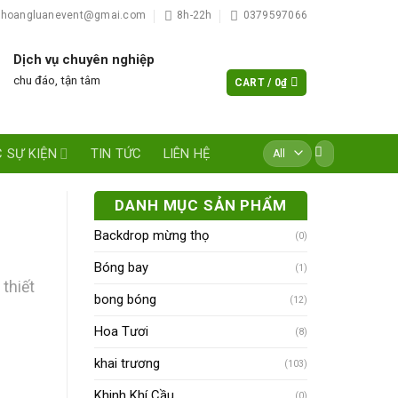
hoangluanevent@gmai.com
8h-22h
0379597066
Dịch vụ chuyên nghiệp
chu đáo, tận tâm
CART /
0
₫
Search
 SỰ KIỆN
TIN TỨC
LIÊN HỆ
for:
DANH MỤC SẢN PHẨM
Backdrop mừng thọ
(0)
Bóng bay
(1)
 thiết
bong bóng
(12)
Hoa Tươi
(8)
khai trương
(103)
Khinh Khí Cầu
(0)