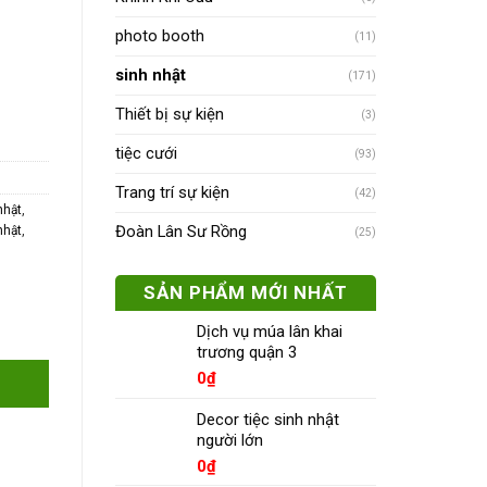
photo booth
(11)
sinh nhật
(171)
Thiết bị sự kiện
(3)
tiệc cưới
(93)
Trang trí sự kiện
(42)
nhật
,
Đoàn Lân Sư Rồng
 nhật
,
(25)
SẢN PHẨM MỚI NHẤT
Dịch vụ múa lân khai
trương quận 3
0
₫
Decor tiệc sinh nhật
người lớn
0
₫