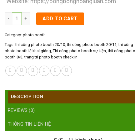
Website:
https://bongbonghoangluan.com
Thi công photo booth sự kiện quantity
ADD TO CART
Category:
photo booth
Tags:
thi công photo booth 20/10
,
thi công photo booth 20/11
,
thi công
photo booth lễ khai giảng
,
Thi công photo booth sự kiện
,
thii công photo
booth 8/3
,
trang trí photo booth check in
DESCRIPTION
REVIEWS (0)
THÔNG TIN LIÊN HỆ