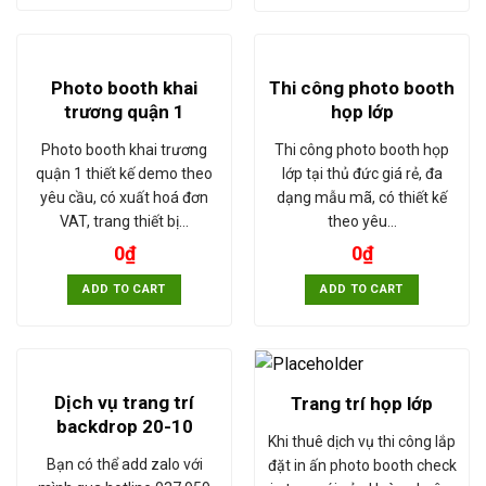
Photo booth khai
Thi công photo booth
trương quận 1
họp lớp
Photo booth khai trương
Thi công photo booth họp
quận 1 thiết kế demo theo
lớp tại thủ đức giá rẻ, đa
yêu cầu, có xuất hoá đơn
dạng mẫu mã, có thiết kế
VAT, trang thiết bị…
theo yêu…
0
₫
0
₫
ADD TO CART
ADD TO CART
Dịch vụ trang trí
Trang trí họp lớp
backdrop 20-10
Khi thuê dịch vụ thi công lắp
Bạn có thể add zalo với
đặt in ấn photo booth check