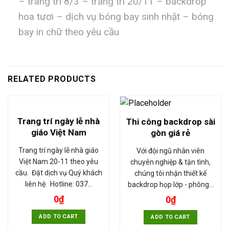
– trang trí 8/3 – trang trí 20/11 – backdrop
hoa tươi – dịch vụ bóng bay sinh nhật – bóng
bay in chữ theo yêu cầu
RELATED PRODUCTS
Trang trí ngày lễ nhà
Thi công backdrop sài
giáo Việt Nam
gòn giá rẻ
Trang trí ngày lễ nhà giáo
Với đội ngũ nhân viên
Việt Nam 20-11 theo yêu
chuyên nghiệp & tận tình,
cầu. Đặt dịch vụ Quý khách
chúng tôi nhận thiết kế
liên hệ: Hotline: 037…
backdrop họp lớp - phông…
0
₫
0
₫
ADD TO CART
ADD TO CART