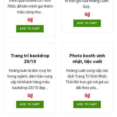
mình qua hotline 037 959
in trọn gói của Hoàng Luân.
7066, để bên mình gửi thêm
Quý…
mẫu cũng như…
0
₫
0
₫
ADD TO CART
ADD TO CART
Trang trí backdrop
Photo booth sinh
20/10
nhật, tiệc cưới
Hoàng luân là đơn vị uy tín
Hoàng Luân cung cấp các
trong ngành, đảm bảo cung
dịch Trang Trí Sinh Nhật,
cấp tới khách hàng mẫu
Thôi Nôi trọn gói với giá ưu
backdrop 20/10 đẹp…
đãi theo yêu…
0
₫
0
₫
ADD TO CART
ADD TO CART