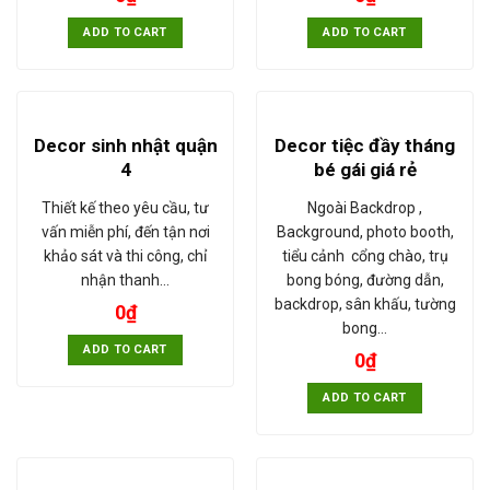
ADD TO CART
ADD TO CART
Decor sinh nhật quận
Decor tiệc đầy tháng
4
bé gái giá rẻ
Thiết kế theo yêu cầu, tư
Ngoài Backdrop ,
vấn miễn phí, đến tận nơi
Background, photo booth,
khảo sát và thi công, chỉ
tiểu cảnh cổng chào, trụ
nhận thanh…
bong bóng, đường dẫn,
backdrop, sân khấu, tường
0
₫
bong…
ADD TO CART
0
₫
ADD TO CART