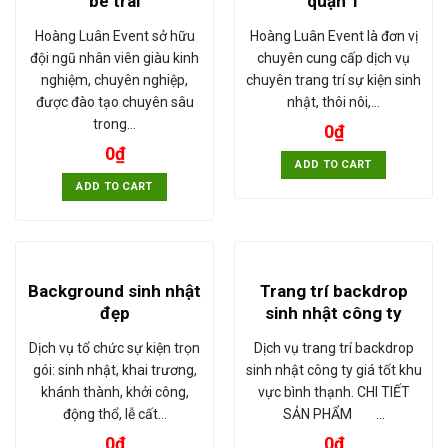
bé trai
quận 1
Hoàng Luân Event sở hữu
Hoàng Luân Event là đơn vị
đội ngũ nhân viên giàu kinh
chuyên cung cấp dịch vụ
nghiệm, chuyên nghiệp,
chuyên trang trí sự kiện sinh
được đào tạo chuyên sâu
nhật, thôi nôi,…
trong…
0
₫
0
₫
ADD TO CART
ADD TO CART
Background sinh nhật
Trang trí backdrop
đẹp
sinh nhật công ty
Dịch vụ tổ chức sự kiện trọn
Dịch vụ trang trí backdrop
gói: sinh nhật, khai trương,
sinh nhật công ty giá tốt khu
khánh thành, khởi công,
vực bình thạnh. CHI TIẾT
động thổ, lễ cất…
SẢN PHẨM …
0
₫
0
₫