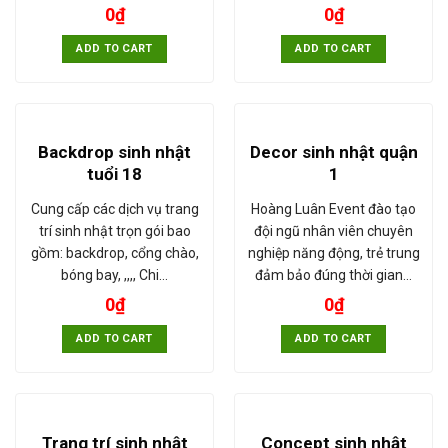
0
₫
0
₫
ADD TO CART
ADD TO CART
Backdrop sinh nhật
Decor sinh nhật quận
tuổi 18
1
Cung cấp các dịch vụ trang
Hoàng Luân Event đào tạo
trí sinh nhật trọn gói bao
đội ngũ nhân viên chuyên
gồm: backdrop, cổng chào,
nghiệp năng động, trẻ trung
bóng bay, ,,,, Chi…
đảm bảo đúng thời gian…
0
₫
0
₫
ADD TO CART
ADD TO CART
Trang trí sinh nhật
Concept sinh nhật