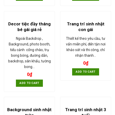
Decor tiệc đầy tháng
Trang trí sinh nhật
bé gái giá rẻ
con gái
Ngoài Backdrop ,
Thiết kế theo yêu cầu, tư
Background, photo booth,
vấn miễn phí, đến tận nơi
tiểu cảnh cổng chào, trụ
khảo sát và thi công, chỉ
bong bóng, đường dẫn,
nhận thanh…
backdrop, sân khấu, tường
0
₫
bong…
ADD TO CART
0
₫
ADD TO CART
Background sinh nhật
Trang trí sinh nhật 3