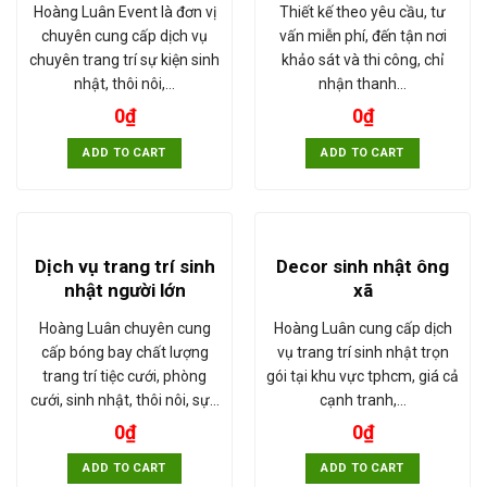
Hoàng Luân Event là đơn vị
Thiết kế theo yêu cầu, tư
chuyên cung cấp dịch vụ
vấn miễn phí, đến tận nơi
chuyên trang trí sự kiện sinh
khảo sát và thi công, chỉ
nhật, thôi nôi,…
nhận thanh…
0
₫
0
₫
ADD TO CART
ADD TO CART
Dịch vụ trang trí sinh
Decor sinh nhật ông
nhật người lớn
xã
Hoàng Luân chuyên cung
Hoàng Luân cung cấp dịch
cấp bóng bay chất lượng
vụ trang trí sinh nhật trọn
trang trí tiệc cưới, phòng
gói tại khu vực tphcm, giá cả
cưới, sinh nhật, thôi nôi, sự…
cạnh tranh,…
0
₫
0
₫
ADD TO CART
ADD TO CART