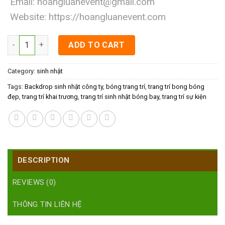
Email:
hoangluanevent@gmail.com
Website:
https://hoangluanevent.com
Backdrop sinh nhật công ty quantity
ADD TO CART
Category:
sinh nhật
Tags:
Backdrop sinh nhật công ty
,
bóng trang trí
,
trang trí bong bóng
đẹp
,
trang trí khai trương
,
trang trí sinh nhật bóng bay
,
trang trí sự kiện
DESCRIPTION
REVIEWS (0)
THÔNG TIN LIÊN HỆ