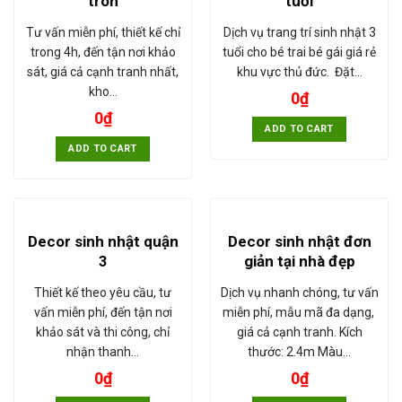
tròn
tuổi
Tư vấn miễn phí, thiết kế chỉ
Dịch vụ trang trí sinh nhật 3
trong 4h, đến tận nơi khảo
tuổi cho bé trai bé gái giá rẻ
sát, giá cả cạnh tranh nhất,
khu vực thủ đức. Đặt…
kho…
0
₫
0
₫
ADD TO CART
ADD TO CART
Decor sinh nhật quận
Decor sinh nhật đơn
3
giản tại nhà đẹp
Thiết kế theo yêu cầu, tư
Dịch vụ nhanh chóng, tư vấn
vấn miễn phí, đến tận nơi
miễn phí, mẫu mã đa dạng,
khảo sát và thi công, chỉ
giá cả cạnh tranh. Kích
nhận thanh…
thước: 2.4m Màu…
0
₫
0
₫