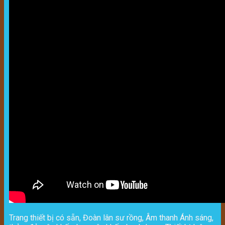
Trang thiết bị có sẵn, Đoàn lân sư rồng, Âm thanh Ánh sáng,