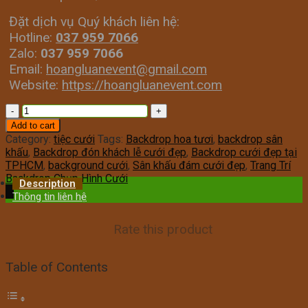
Đặt dịch vụ Quý khách liên hệ:
Hotline:
037 959 7066
Zalo:
037 959 7066
Email:
hoangluanevent@gmail.com
Website:
https://hoangluanevent.com
Backdrop
đón
Add to cart
khách
Category:
tiệc cưới
Tags:
Backdrop hoa tươi
,
backdrop sân
lễ
khấu
,
Backdrop đón khách lễ cưới đẹp
,
Backdrop cưới đẹp tại
cưới
TPHCM
,
background cưới
,
Sân khấu đám cưới đẹp
,
Trang Trí
đẹp
Backdrop Chụp Hình Cưới
Description
quantity
Thông tin liên hệ
Rate this product
Table of Contents