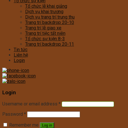
Tổ chức sự kiện
Tổ chức lễ khai giảng
Dịch vụ khai trương
Dịch vụ trang trí trung thu
Trang trí backdrop 20-10
Trang trí lễ giao xe
Trang trí tiệc tất niên
Tổ chức sự kiện 8-3
Trang trí backdrop 20-11
Tin tức
Liên hệ
Login
Login
Username or email address
*
Password
*
Remember me
Log in