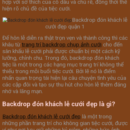
hợp với sở thích của cô dâu và chú rể, đồng thời thể
hiện rõ chủ đề của tiệc cưới.
Backdrop đón khách lễ
cưới đẹp quận 1
Để hôn lễ diễn ra thật trọn vẹn và thành công thì các
khâu từ
trang trí backdrop chụp ảnh cưới
cho đến
sân khấu lễ cưới phải được chuẩn bị một cách kỹ
lưỡng, chỉnh chu. Trong đó, backdrop đón khách
tiệc là một trong các hạng mục trang trí không thể
thiếu trong mỗi buổi tiệc cưới. Bởi lẽ nó là điểm
nhấn quan trọng tái hiện lại câu chuyện tình yêu của
các cặp đôi và tạo sự thu hút cho hôn lễ thêm đáng
nhớ và lãng mạn.
Backdrop đón khách lễ cưới đẹp là gì?
Backdrop đón khách lễ cưới đẹp
là một trong
những phần trang trí cho không gian tiệc cưới, được
ví như nơi lưu giữ những kỷ niệm, những bức ảnh