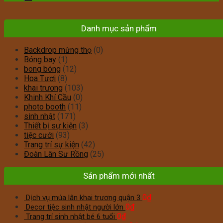
Danh mục sản phẩm
Backdrop mừng thọ
(0)
Bóng bay
(1)
bong bóng
(12)
Hoa Tươi
(8)
khai trương
(103)
Khinh Khí Cầu
(0)
photo booth
(11)
sinh nhật
(171)
Thiết bị sự kiện
(3)
tiệc cưới
(93)
Trang trí sự kiện
(42)
Đoàn Lân Sư Rồng
(25)
Sản phẩm mới nhất
0
₫
Dịch vụ múa lân khai trương quận 3
0
₫
Decor tiệc sinh nhật người lớn
0
₫
Trang trí sinh nhật bé 6 tuổi