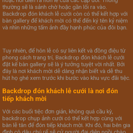
hoặc nơi diễn ra hôn lễ của các cặp đôi. Thông
thường sẽ là sảnh chờ hoặc gần lối ra vào.
Backdrop đón khách lễ cưới còn có thể kết hợp với
bàn gallery để khách mời có thể đến ký tên kỷ niệm
và nhìn những tấm ảnh đầy hạnh phúc của đôi bạn.
Tuy nhiên, để hôn lễ có sự liên kết và đồng điệu từ
phong cách trang trí, Backdrop đón khách lễ cưới
đặt kế bàn gallery sẽ là ý tưởng tuyệt vời nhất. Bởi
đây là nơi khách mời dễ dàng nhận biết và dễ thu
hút họ ghé xem trước khi bước vào khu vực đãi tiệc.
Backdrop đón khách lễ cưới là nơi đón
tiếp khách mời
Với các buổi tiệc đơn giản, không quá cầu kỳ,
backdrop chụp ảnh cưới có thể kết hợp cùng với
bàn lễ tân để đón tiếp khách mời. Khi đó, hai bên gia
đình cô dâu chú rể sẽ cử người đại diện ngồi chào