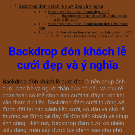
Backdrop đón khách lễ cưới đẹp và ý nghĩa
Backdrop đón khách lễ cưới đẹp là gì?
Backdrop đón khách lễ cưới đặt ở đâu tại các
nhà hàng tiệc cưới?
Backdrop đón khách lễ cưới là nơi đón tiếp khách
mời
Cần chi bao nhiêu tiền cho một backdrop đám cưới?
14 Mẫu backdrop trang trí đám cưới siêu xinh
Backdrop đón khách lễ
cưới đẹp và ý nghĩa
Backdrop đón khách lễ cưới đẹp
là nền chụp ảnh
cưới, bạn bè và người thân của cô dâu và chú rể
hoàn toàn có thể chụp ảnh cưới tại đây trước khi
vào tham dự tiệc. Backdrop đám cưới thường sẽ
được đặt tại các sảnh tiệc cưới, cô dâu và chú rể
thường sẽ đứng tại đây để đón tiếp khách và chụp
ảnh cùng. Hiện nay, backdrop đám cưới có nhiều
kiểu dáng, màu sắc được tùy chỉnh sao cho phù