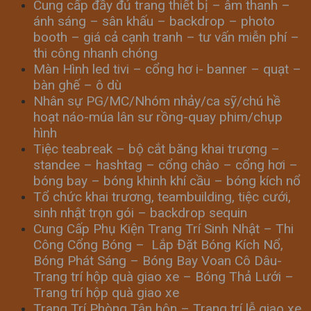
Cung cấp đầy đủ trang thiết bị – âm thanh –
ánh sáng – sân khấu – backdrop – photo
booth – giá cả cạnh tranh – tư vấn miễn phí –
thi công nhanh chóng
Màn Hình led tivi – cổng hơ i- banner – quạt –
bàn ghế – ô dù
Nhân sự PG/MC/Nhóm nhảy/ca sỹ/chú hề
hoạt náo-múa lân sư rồng-quay phim/chụp
hình
Tiệc teabreak – bộ cắt băng khai trương –
standee – hashtag – cổng chào – cổng hơi –
bóng bay – bóng khinh khí cầu – bóng kích nổ
Tổ chức khai trương, teambuilding, tiệc cưới,
sinh nhật trọn gói – backdrop sequin
Cung Cấp Phụ Kiện Trang Trí Sinh Nhật – Thi
Công Cổng Bóng – Lắp Đặt Bóng Kích Nổ,
Bóng Phát Sáng – Bóng Bay Voan Cô Dâu-
Trang trí hộp quà giao xe – Bóng Thả Lưới –
Trang trí hộp quà giao xe
Trang Trí Phòng Tân hôn – Trang trí lễ giao xe