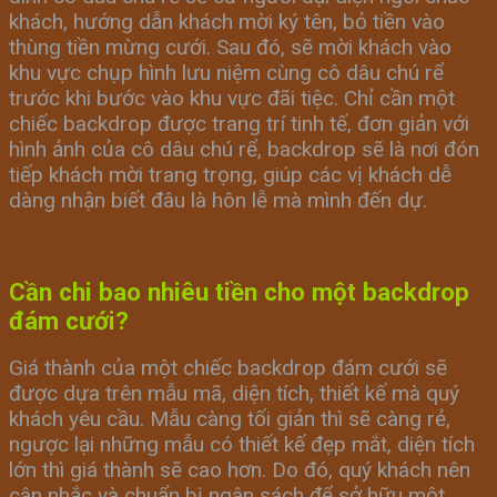
khách, hướng dẫn khách mời ký tên, bỏ tiền vào
thùng tiền mừng cưới. Sau đó, sẽ mời khách vào
khu vực chụp hình lưu niệm cùng cô dâu chú rể
trước khi bước vào khu vực đãi tiệc. Chỉ cần một
chiếc backdrop được trang trí tinh tế, đơn giản với
hình ảnh của cô dâu chú rể, backdrop sẽ là nơi đón
tiếp khách mời trang trọng, giúp các vị khách dễ
dàng nhận biết đâu là hôn lễ mà mình đến dự.
Cần chi bao nhiêu tiền cho một backdrop
đám cưới?
Giá thành của một chiếc backdrop đám cưới sẽ
được dựa trên mẫu mã, diện tích, thiết kế mà quý
khách yêu cầu. Mẫu càng tối giản thì sẽ càng rẻ,
ngược lại những mẫu có thiết kế đẹp mắt, diện tích
lớn thì giá thành sẽ cao hơn. Do đó, quý khách nên
cân nhắc và chuẩn bị ngân sách để sở hữu một