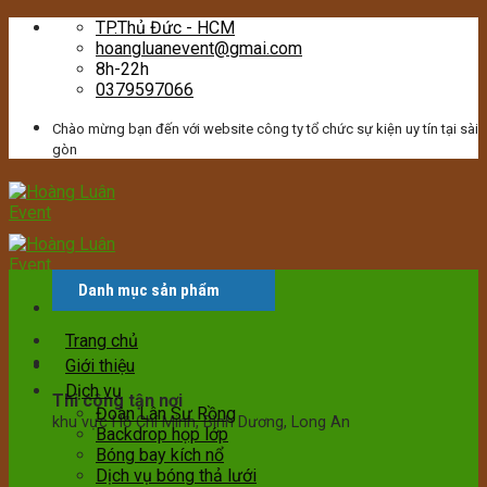
Skip
TP.Thủ Đức - HCM
to
hoangluanevent@gmai.com
content
8h-22h
0379597066
Chào mừng bạn đến với website công ty tổ chức sự kiện uy tín tại sài
gòn
Danh mục sản phẩm
Trang chủ
Giới thiệu
Dịch vụ
Thi công tận nơi
Đoàn Lân Sư Rồng
khu vực Hồ Chí Minh, Bình Dương, Long An
Backdrop họp lớp
Bóng bay kích nổ
Dịch vụ bóng thả lưới