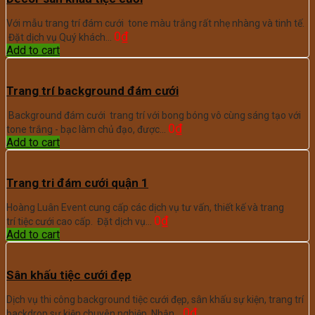
Với mẫu trang trí đám cưới tone màu trắng rất nhẹ nhàng và tinh tế.
0
₫
Đặt dịch vụ Quý khách…
Add to cart
Trang trí background đám cưới
Background đám cưới trang trí với bong bóng vô cùng sáng tạo với
0
₫
tone trắng - bạc làm chủ đạo, được…
Add to cart
Trang tri đám cưới quận 1
Hoàng Luân Event cung cấp các dịch vụ tư vấn, thiết kế và trang
0
₫
trí tiệc cưới cao cấp. Đặt dịch vụ…
Add to cart
Sân khấu tiệc cưới đẹp
Dịch vụ thi công background tiệc cưới đẹp, sân khấu sự kiện, trang trí
0
₫
backdrop sự kiện chuyên nghiệp. Nhận…