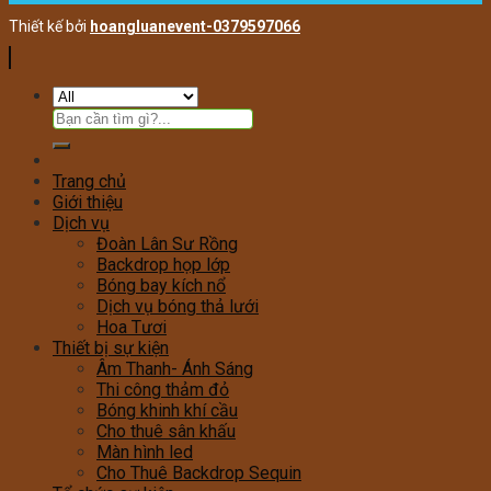
Thiết kế bởi
hoangluanevent-0379597066
Search
for:
Trang chủ
Giới thiệu
Dịch vụ
Đoàn Lân Sư Rồng
Backdrop họp lớp
Bóng bay kích nổ
Dịch vụ bóng thả lưới
Hoa Tươi
Thiết bị sự kiện
Âm Thanh- Ánh Sáng
Thi công thảm đỏ
Bóng khinh khí cầu
Cho thuê sân khấu
Màn hình led
Cho Thuê Backdrop Sequin