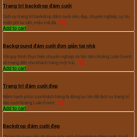
Trang trí backdrop đám cưới
Dịch vụ trang trí backdrop đám cưới siêu đẹp, chuyên nghiệp, uy tín,
0
₫
miễn phí tư vấn, mẫu mã đa…
Add to cart
Background đám cưới đơn giản tại nhà
Với quy trình thực hiện chuyên nghiệp và tận tâm,Hoàng Luân Event
0
₫
sẽ mang đến cho khách hàng một trải…
Add to cart
Trang trí đám cưới đẹp
Niềm hạnh phúc của khách hàng là động lực lớn để dịch vụ trang trí
0
₫
tiệc cưới Hoàng Luân Event…
Add to cart
Backdrop đám cưới đẹp
Chúng tôi cung cấp đa dạng mẫu mã về backdrop đám cưới, từ cổ