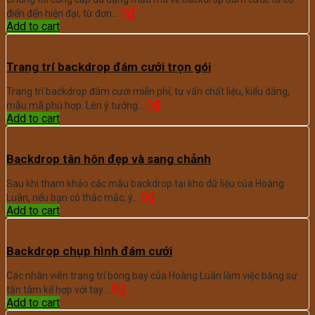
0
₫
điển đến hiện đại, từ đơn…
Add to cart
Trang trí backdrop đám cưới trọn gói
Trang trí backdrop đám cưới miễn phí, tư vấn chất liệu, kiểu dáng,
0
₫
mẫu mã phù hợp. Lên ý tưởng…
Add to cart
Backdrop tân hôn đẹp và sang chảnh
Sau khi tham khảo các mẫu backdrop tại kho dữ liệu của Hoàng
0
₫
Luân, nếu bạn có thắc mắc, ý…
Add to cart
Backdrop chụp hình đám cưới
Các nhân viên trang trí bóng bay của Hoàng Luân làm việc bằng sự
0
₫
tận tâm kế hợp với tay…
Add to cart