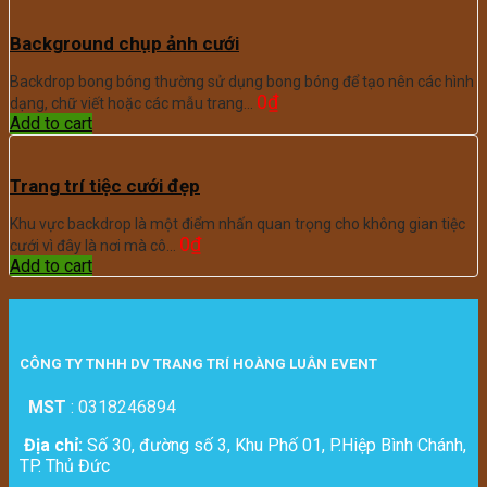
Background chụp ảnh cưới
Backdrop bong bóng thường sử dụng bong bóng để tạo nên các hình
0
₫
dạng, chữ viết hoặc các mẫu trang…
Add to cart
Trang trí tiệc cưới đẹp
Khu vực backdrop là một điểm nhấn quan trọng cho không gian tiệc
0
₫
cưới vì đây là nơi mà cô…
Add to cart
CÔNG TY TNHH DV TRANG TRÍ HOÀNG LUÂN EVENT
MST
:
0318246894
Địa chỉ:
Số 30, đường số 3, Khu Phố 01, P.Hiệp Bình Chánh,
TP. Thủ Đức