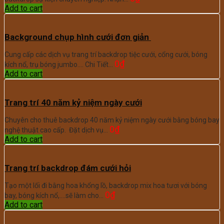
Add to cart
Background chụp hình cưới đơn giản
Cung cấp các dịch vụ trang trí backdrop tiệc cưới, cổng cưới, bóng
0
₫
kích nổ, trụ bóng jumbo.... Chi Tiết…
Add to cart
Trang trí 40 năm kỷ niệm ngày cưới
Chuyên cho thuê backdrop 40 năm kỷ niệm ngày cưới bằng bóng bay
0
₫
nghệ thuật cao cấp. Đặt dịch vụ…
Add to cart
Trang trí backdrop đám cưới hỏi
Tạo một lối đi bằng hoa khổng lồ, backdrop mix hoa tươi với bóng
0
₫
bay, bóng kích nổ,....sẽ làm cho…
Add to cart