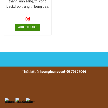
thanh, ánh sáng, thi công
backdrop,trang trí bóng bay,
…
0
₫
ADD TO CART
Thiết kế bởi
hoangluanevent-0379597066