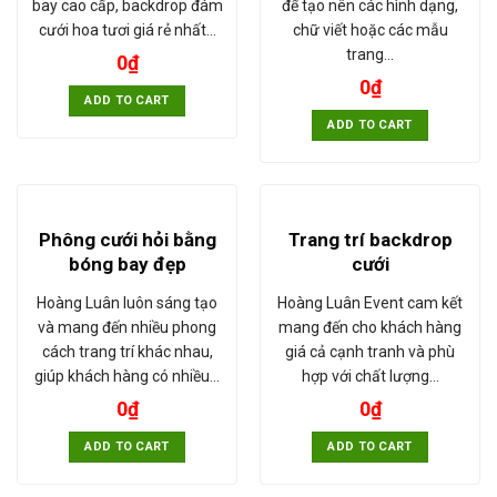
bay cao cấp, backdrop đám
để tạo nên các hình dạng,
cưới hoa tươi giá rẻ nhất…
chữ viết hoặc các mẫu
trang…
0
₫
0
₫
ADD TO CART
ADD TO CART
Phông cưới hỏi bằng
Trang trí backdrop
bóng bay đẹp
cưới
Hoàng Luân luôn sáng tạo
Hoàng Luân Event cam kết
và mang đến nhiều phong
mang đến cho khách hàng
cách trang trí khác nhau,
giá cả cạnh tranh và phù
giúp khách hàng có nhiều…
hợp với chất lượng…
0
₫
0
₫
ADD TO CART
ADD TO CART