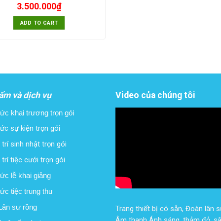
3.500.000
₫
ADD TO CART
ẩm và dịch vụ
Video của chúng tôi
ức khai trương trọn gói
ức sự kiện trọn gói
trí sinh nhật trọn gói
trí tiệc cưới trọn gói
ức lễ khai giảng
ức tiệc trung thu
ân sư rồng
Trang thiết bị có sẵn, Đoàn lân s
Âm thanh Ánh sáng, thảm đỏ, sâ