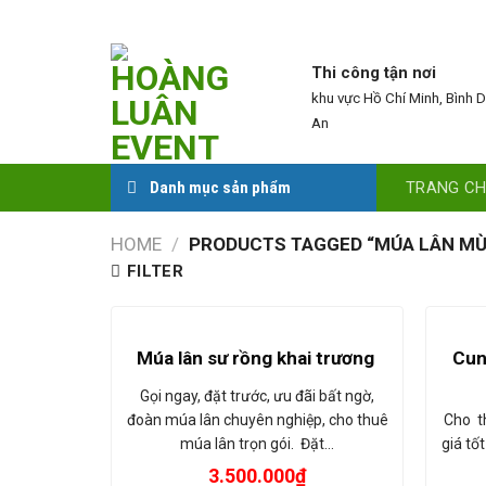
Skip
to
content
Thi công tận nơi
khu vực Hồ Chí Minh, Bình 
An
TRANG C
Danh mục sản phẩm
HOME
/
PRODUCTS TAGGED “MÚA LÂN MỪ
FILTER
Cung
Múa lân sư rồng khai trương
Gọi ngay, đặt trước, ưu đãi bất ngờ,
Cho t
đoàn múa lân chuyên nghiệp, cho thuê
giá tố
múa lân trọn gói. Đặt…
3.500.000
₫