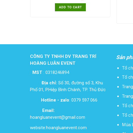
ADD TO CART
CÔNG TY TNHH DV TRANG TRÍ
Sản ph
HOÀNG LUÂN EVENT
Tổ ch
MST
:
0318246894
Tổ ch
Địa chỉ:
Số 30, đường số 3, Khu
Trang 
Phố 01, P.Hiệp Bình Chánh, TP. Thủ Đức
Trang 
Hotline - zalo
: 0379 597 066
Tổ ch
Email:
Tổ ch
hoangluanevent@gmail.com
Múa L
website:hoangluanevent.com