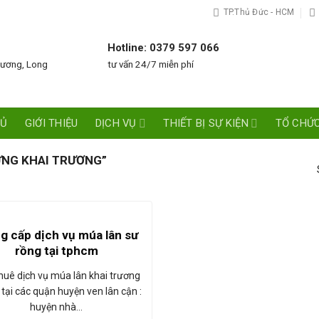
TP.Thủ Đức - HCM
Hotline: 0379 597 066
Dương, Long
tư vấn 24/7 miễn phí
HỦ
GIỚI THIỆU
DỊCH VỤ
THIẾT BỊ SỰ KIỆN
TỔ CHỨC
NG KHAI TRƯƠNG”
 cấp dịch vụ múa lân sư
rồng tại tphcm
huê dịch vụ múa lân khai trương
t tại các quận huyện ven lân cận :
huyện nhà…