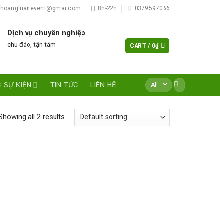
hoangluanevent@gmai.com
8h-22h
0379597066
Dịch vụ chuyên nghiệp
chu đáo, tận tâm
CART /
0
₫
Search
 SỰ KIỆN
TIN TỨC
LIÊN HỆ
for:
Showing all 2 results