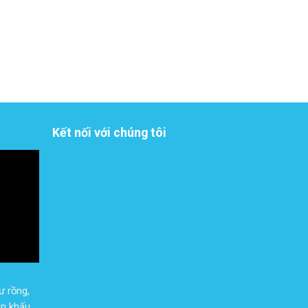
Kết nối với chúng tôi
ư rồng,
n khấu,