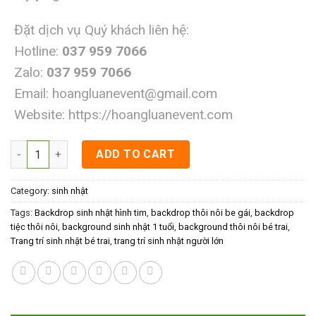
Đặt dịch vụ Quý khách liên hệ:
Hotline:
037 959 7066
Zalo:
037 959 7066
Email:
hoangluanevent@gmail.com
Website:
https://hoangluanevent.com
Backdrop sinh nhật hình tim quantity
ADD TO CART
Category:
sinh nhật
Tags:
Backdrop sinh nhật hình tim
,
backdrop thôi nôi be gái
,
backdrop
tiệc thôi nôi
,
background sinh nhật 1 tuổi
,
background thôi nôi bé trai
,
Trang trí sinh nhật bé trai
,
trang trí sinh nhật người lớn