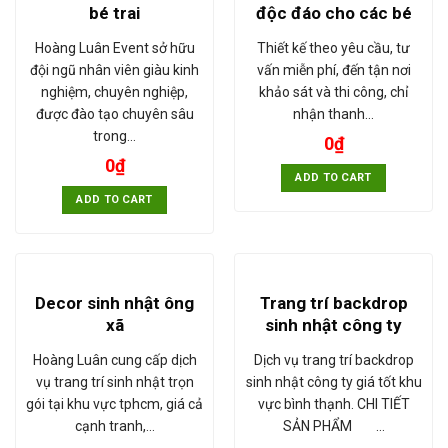
bé trai
độc đáo cho các bé
Hoàng Luân Event sở hữu
Thiết kế theo yêu cầu, tư
đội ngũ nhân viên giàu kinh
vấn miễn phí, đến tận nơi
nghiệm, chuyên nghiệp,
khảo sát và thi công, chỉ
được đào tạo chuyên sâu
nhận thanh…
trong…
0
₫
0
₫
ADD TO CART
ADD TO CART
Decor sinh nhật ông
Trang trí backdrop
xã
sinh nhật công ty
Hoàng Luân cung cấp dịch
Dịch vụ trang trí backdrop
vụ trang trí sinh nhật trọn
sinh nhật công ty giá tốt khu
gói tại khu vực tphcm, giá cả
vực bình thạnh. CHI TIẾT
cạnh tranh,…
SẢN PHẨM …