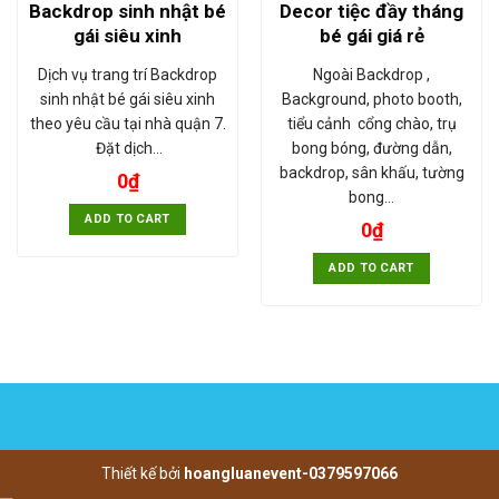
Backdrop sinh nhật bé
Decor tiệc đầy tháng
gái siêu xinh
bé gái giá rẻ
Dịch vụ trang trí Backdrop
Ngoài Backdrop ,
sinh nhật bé gái siêu xinh
Background, photo booth,
theo yêu cầu tại nhà quận 7.
tiểu cảnh cổng chào, trụ
Đặt dịch…
bong bóng, đường dẫn,
backdrop, sân khấu, tường
0
₫
bong…
ADD TO CART
0
₫
ADD TO CART
Thiết kế bởi
hoangluanevent-0379597066