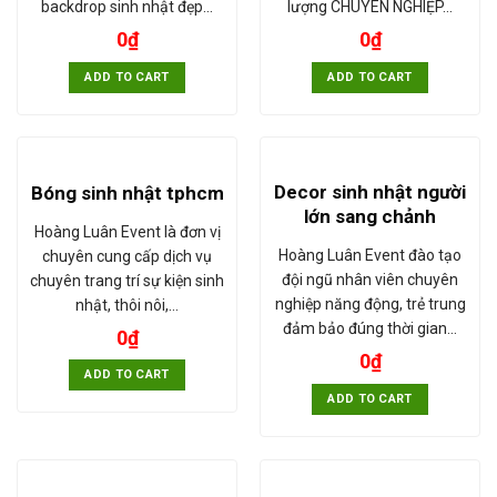
backdrop sinh nhật đẹp…
lượng CHUYÊN NGHIỆP…
0
₫
0
₫
ADD TO CART
ADD TO CART
Decor sinh nhật người
Bóng sinh nhật tphcm
lớn sang chảnh
Hoàng Luân Event là đơn vị
Hoàng Luân Event đào tạo
chuyên cung cấp dịch vụ
đội ngũ nhân viên chuyên
chuyên trang trí sự kiện sinh
nghiệp năng động, trẻ trung
nhật, thôi nôi,…
đảm bảo đúng thời gian…
0
₫
0
₫
ADD TO CART
ADD TO CART