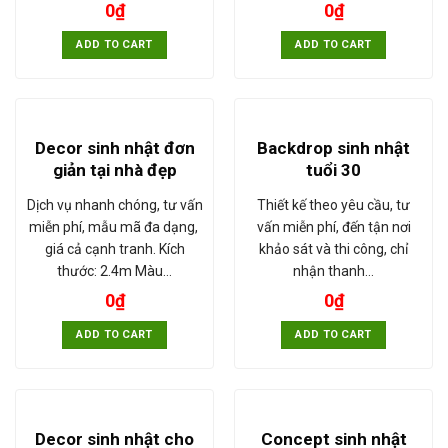
0
₫
0
₫
ADD TO CART
ADD TO CART
Decor sinh nhật đơn
Backdrop sinh nhật
giản tại nhà đẹp
tuổi 30
Dịch vụ nhanh chóng, tư vấn
Thiết kế theo yêu cầu, tư
miễn phí, mẫu mã đa dạng,
vấn miễn phí, đến tận nơi
giá cả cạnh tranh. Kích
khảo sát và thi công, chỉ
thước: 2.4m Màu…
nhận thanh…
0
₫
0
₫
ADD TO CART
ADD TO CART
Decor sinh nhật cho
Concept sinh nhật