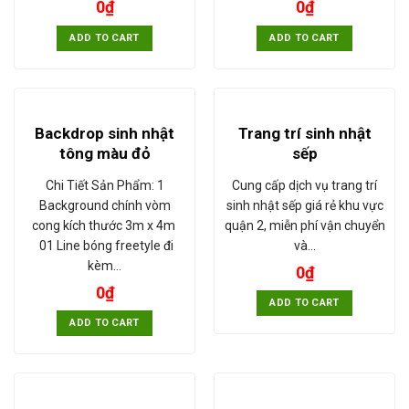
0
₫
0
₫
ADD TO CART
ADD TO CART
Backdrop sinh nhật
Trang trí sinh nhật
tông màu đỏ
sếp
Chi Tiết Sản Phẩm: 1
Cung cấp dịch vụ trang trí
Background chính vòm
sinh nhật sếp giá rẻ khu vực
cong kích thước 3m x 4m
quận 2, miễn phí vận chuyển
01 Line bóng freetyle đi
và…
kèm…
0
₫
0
₫
ADD TO CART
ADD TO CART