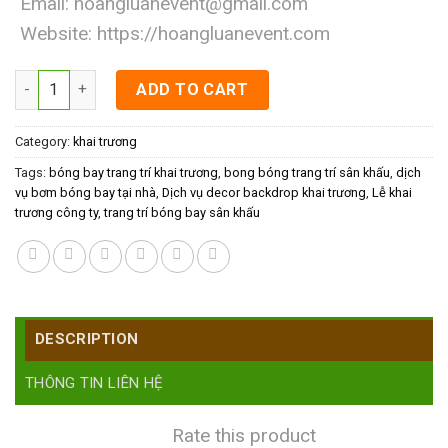
Email:
hoangluanevent@gmail.com
Website:
https://hoangluanevent.com
Dịch vụ decor backdrop khai trương quantity
ADD TO CART
Category:
khai trương
Tags:
bóng bay trang trí khai trương
,
bong bóng trang trí sân khấu
,
dịch
vụ bơm bóng bay tại nhà
,
Dịch vụ decor backdrop khai trương
,
Lễ khai
trương công ty
,
trang trí bóng bay sân khấu
DESCRIPTION
THÔNG TIN LIÊN HỆ
Rate this product