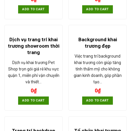
ADD TO CART
ADD TO CART
Dịch vụ trang trí khai
Background khai
trương showroom thời
trương đẹp
trang
Việc trang trí background
Dịch vụ khai trương Pet
khai trương còn giúp tăng
Shop trọn gói giá rẻ khu vực
tính thẩm mỹ cho không
quận 1, miễn phí vận chuyển
gian kinh doanh, góp phần
và thiết…
tạo…
0
₫
0
₫
ADD TO CART
ADD TO CART
Trang trí backdrop
Tổ chức khai trương