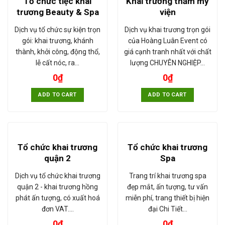
Tổ chức tiệc khai
Khai trương thẩm mỹ
trương Beauty & Spa
viện
Dịch vụ tổ chức sự kiện trọn
Dịch vụ khai trương trọn gói
gói: khai trương, khánh
của Hoàng Luân Event có
thành, khởi công, động thổ,
giá cạnh tranh nhất với chất
lễ cất nóc, ra…
lượng CHUYÊN NGHIỆP…
0
₫
0
₫
ADD TO CART
ADD TO CART
Tổ chức khai trương
Tổ chức khai trương
quận 2
Spa
Dịch vụ tổ chức khai trương
Trang trí khai trương spa
quận 2 - khai trương hồng
đẹp mắt, ấn tượng, tư vấn
phát ấn tượng, có xuất hoá
miễn phí, trang thiết bị hiện
đơn VAT.…
đại Chi Tiết…
0
₫
0
₫